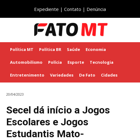
Expediente
|
Contato
|
Denúncia
Política MT
Política BR
Saúde
Economia
Automobilismo
Polícia
Esporte
Tecnologia
Entretenimento
Variedades
De Fato
Cidades
20/04/2023
Secel dá início a Jogos
Escolares e Jogos
Estudantis Mato-