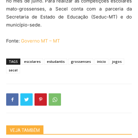
no mês de julho. Para realizar as competições escolares
mato-grossenses, a Secel conta com a parceria da
Secretaria de Estado de Educação (Seduc-MT) e do
município-sede.
Fonte:
Governo MT – MT
TAGS
escolares
estudantis
grossenses
inicio
jogos
secel
VEJA TAMBÉM