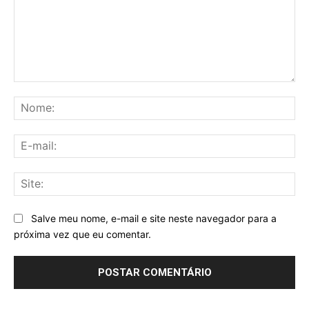
Comentário:
No
E-
mai
Sit
Salve meu nome, e-mail e site neste navegador para a
próxima vez que eu comentar.