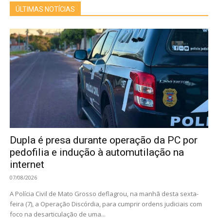
ÚLTIMAS NOTÍCIAS
Dupla é presa durante operação da PC por
pedofilia e indução à automutilação na
internet
07/08/2026
A Polícia Civil de Mato Grosso deflagrou, na manhã desta sexta-
feira (7), a Operação Discórdia, para cumprir ordens judiciais com
foco na desarticulação de uma...