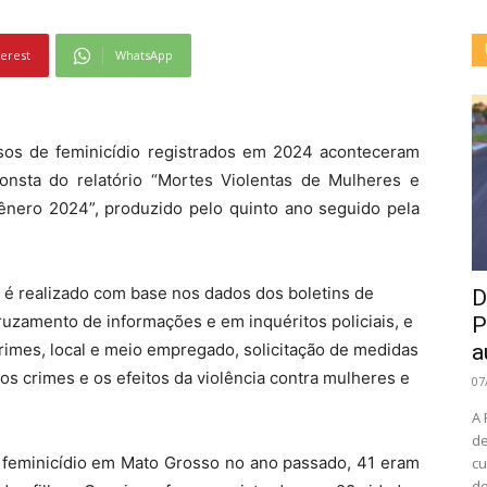
terest
WhatsApp
casos de feminicídio registrados em 2024 aconteceram
nsta do relatório “Mortes Violentas de Mulheres e
nero 2024”, produzido pelo quinto ano seguido pela
, é realizado com base nos dados dos boletins de
D
ruzamento de informações e em inquéritos policiais, e
P
 crimes, local e meio empregado, solicitação de medidas
a
dos crimes e os efeitos da violência contra mulheres e
07
A 
de
e feminicídio em Mato Grosso no ano passado, 41 eram
cu
de