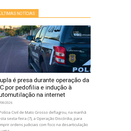
ÚLTIMAS NOTÍCIAS
upla é presa durante operação da
C por pedofilia e indução à
utomutilação na internet
/08/2026
Polícia Civil de Mato Grosso deflagrou, na manhã
sta sexta-feira (7), a Operação Discórdia, para
mprir ordens judiciais com foco na desarticulação
 uma...