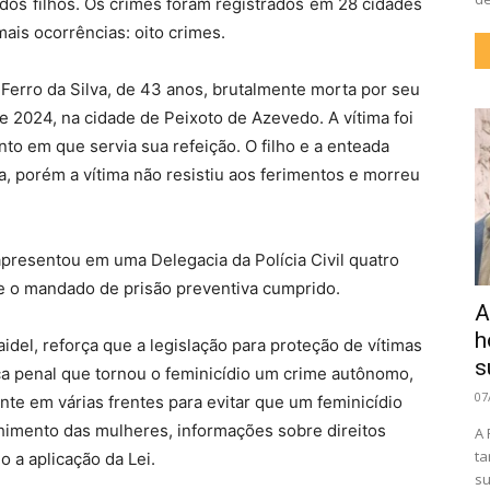
dos filhos. Os crimes foram registrados em 28 cidades
is ocorrências: oito crimes.
 Ferro da Silva, de 43 anos, brutalmente morta por seu
e 2024, na cidade de Peixoto de Azevedo. A vítima foi
to em que servia sua refeição. O filho e a enteada
, porém a vítima não resistiu aos ferimentos e morreu
 apresentou em uma Delegacia da Polícia Civil quatro
e o mandado de prisão preventiva cumprido.
A
h
aidel, reforça que a legislação para proteção de vítimas
s
a penal que tornou o feminicídio um crime autônomo,
07
ente em várias frentes para evitar que um feminicídio
lhimento das mulheres, informações sobre direitos
A 
ta
o a aplicação da Lei.
su