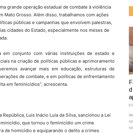
ma grande operação estadual de combate à violência
 em Mato Grosso. Além disso, trabalhamos com ações
líticas públicas e campanhas que envolvem palestras,
rias cidades do Estado, especialmente nos meses de
ada.
ua em conjunto com várias instituições de estado e
ais na criação de políticas públicas e aprimoramento
queremos avançar mais em educação, estruturas de
perações de combate, e em políticas de enfrentamento
F
ta em feminicídios”, acrescenta.
d
a
07
República, Luis Inácio Lula da Silva, sancionou a Lei
Ai
co
inicídio, que tornou o feminicídio um crime
so
a de homicídio e equiparando o delito a crimes