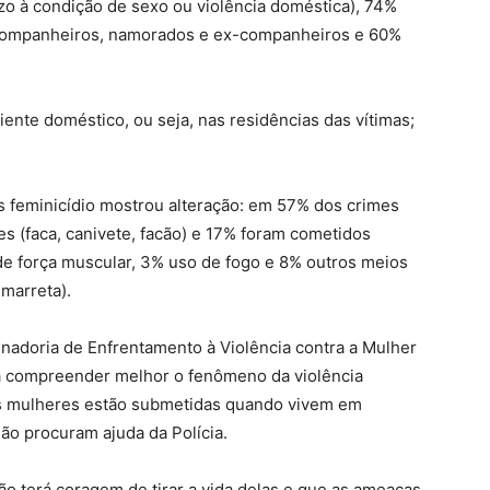
o à condição de sexo ou violência doméstica), 74%
, companheiros, namorados e ex-companheiros e 60%
ente doméstico, ou seja, nas residências das vítimas;
feminicídio mostrou alteração: em 57% dos crimes
s (faca, canivete, facão) e 17% foram cometidos
e força muscular, 3% uso de fogo e 8% outros meios
marreta).
enadoria de Enfrentamento à Violência contra a Mulher
 a compreender melhor o fenômeno da violência
 as mulheres estão submetidas quando vivem em
não procuram ajuda da Polícia.
o terá coragem de tirar a vida delas e que as ameaças