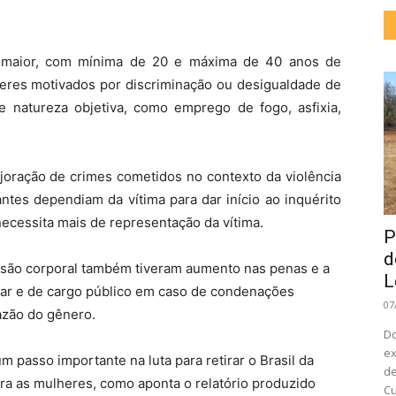
 maior, com mínima de 20 e máxima de 40 anos de
eres motivados por discriminação ou desigualdade de
de natureza objetiva, como emprego de fogo, asfixia,
joração de crimes cometidos no contexto da violência
antes dependiam da vítima para dar início ao inquérito
necessita mais de representação da vítima.
P
d
esão corporal também tiveram aumento nas penas e a
L
liar e de cargo público em caso de condenações
07
azão do gênero.
Do
ex
 passo importante na luta para retirar o Brasil da
de
ara as mulheres, como aponta o relatório produzido
Cu