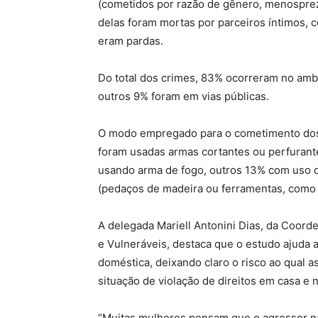
(cometidos por razão de gênero, menosprez
delas foram mortas por parceiros íntimos
eram pardas.
Do total dos crimes, 83% ocorreram no ambi
outros 9% foram em vias públicas.
O modo empregado para o cometimento dos 
foram usadas armas cortantes ou perfurante
usando arma de fogo, outros 13% com uso d
(pedaços de madeira ou ferramentas, como 
A delegada Mariell Antonini Dias, da Coord
e Vulneráveis, destaca que o estudo ajuda
doméstica, deixando claro o risco ao qual
situação de violação de direitos em casa e 
“Muitas mulheres pensam que o agressor nã