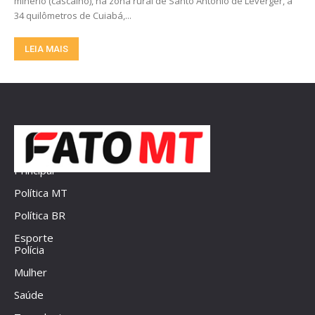
minério (cascalho), na zona rural de Santo Antônio de Leverger, a
34 quilômetros de Cuiabá,...
LEIA MAIS
Principal
Política MT
Política BR
Esporte
Polícia
Mulher
Saúde