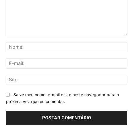
Comentário:
No
E-
mai
Sit
Salve meu nome, e-mail e site neste navegador para a
próxima vez que eu comentar.