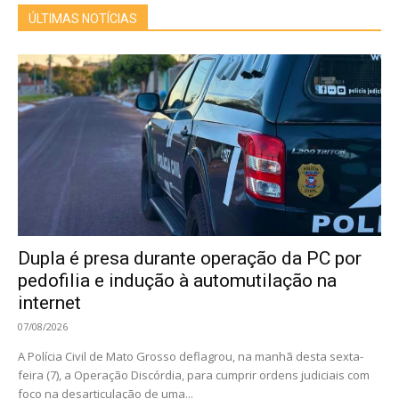
ÚLTIMAS NOTÍCIAS
Dupla é presa durante operação da PC por
pedofilia e indução à automutilação na
internet
07/08/2026
A Polícia Civil de Mato Grosso deflagrou, na manhã desta sexta-
feira (7), a Operação Discórdia, para cumprir ordens judiciais com
foco na desarticulação de uma...