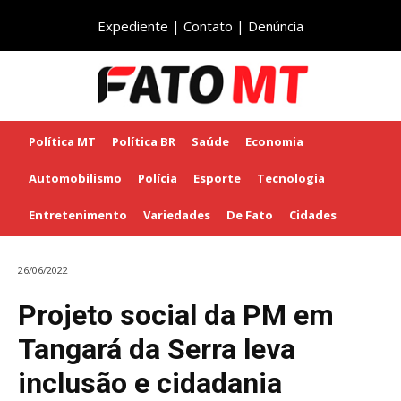
Expediente
|
Contato
|
Denúncia
Política MT
Política BR
Saúde
Economia
Automobilismo
Polícia
Esporte
Tecnologia
Entretenimento
Variedades
De Fato
Cidades
26/06/2022
Projeto social da PM em
Tangará da Serra leva
inclusão e cidadania