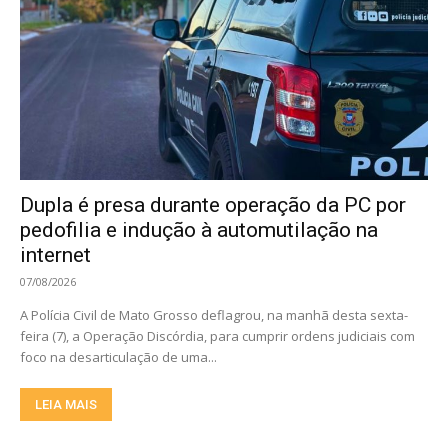
Dupla é presa durante operação da PC por
pedofilia e indução à automutilação na
internet
07/08/2026
A Polícia Civil de Mato Grosso deflagrou, na manhã desta sexta-
feira (7), a Operação Discórdia, para cumprir ordens judiciais com
foco na desarticulação de uma...
LEIA MAIS