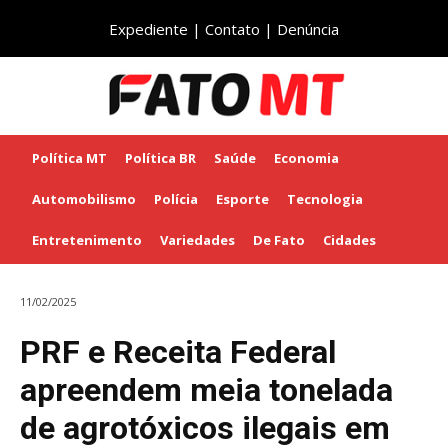
Expediente
|
Contato
|
Denúncia
Política MT
Política BR
Saúde
Economia
Automobilismo
Polícia
Esporte
Tecnologia
Entretenimento
Variedades
De Fato
Cidades
11/02/2025
PRF e Receita Federal
apreendem meia tonelada
de agrotóxicos ilegais em