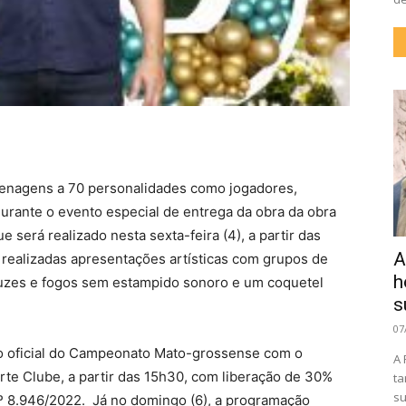
menagens a 70 personalidades como jogadores,
durante o evento especial de entrega da obra da obra
e será realizado nesta sexta-feira (4), a partir das
A
realizadas apresentações artísticas com grupos de
h
 luzes e fogos sem estampido sonoro e um coquetel
s
07
ogo oficial do Campeonato Mato-grossense com o
A 
te Clube, a partir das 15h30, com liberação de 30%
ta
su
nº 8.946/2022. Já no domingo (6), a programação