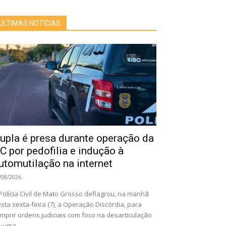
ÚLTIMAS NOTÍCIAS
upla é presa durante operação da
C por pedofilia e indução à
utomutilação na internet
/08/2026
Polícia Civil de Mato Grosso deflagrou, na manhã
sta sexta-feira (7), a Operação Discórdia, para
mprir ordens judiciais com foco na desarticulação
 uma...