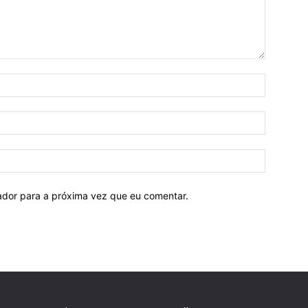
Nome:
E-
mail:
Site:
ador para a próxima vez que eu comentar.