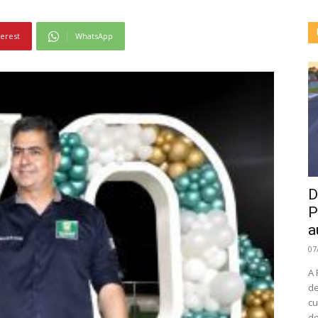
terest
WhatsApp
D
P
a
07
A 
de
cu
de