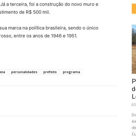
Já a terceira, foi a construção do novo muro e
stimento de R$ 500 mil.
ua marca na política brasileira, sendo o único
osso, entre os anos de 1946 e 1951.
eia
personalidades
prefeito
programa
P
d
L
07
Do
ex
de
Cu