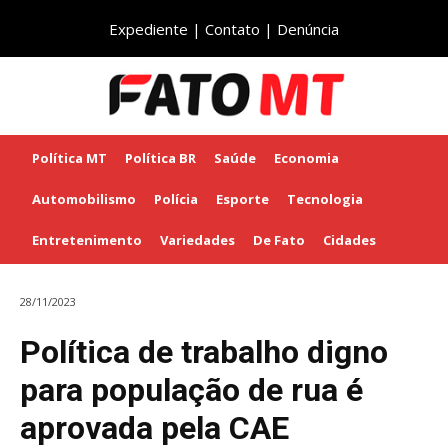
Expediente
|
Contato
|
Denúncia
Política MT
Política BR
Saúde
Economia
Automobilismo
Polícia
Esporte
Tecnologia
Entretenimento
Variedades
De Fato
Cidades
28/11/2023
Política de trabalho digno
para população de rua é
aprovada pela CAE