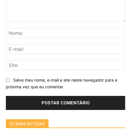
Comentário:
No
E-
mai
Sit
Salve meu nome, e-mail e site neste navegador para a
próxima vez que eu comentar.
ÚLTIMAS NOTÍCIAS