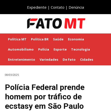
Expediente
|
Contato
|
Denúncia
Política MT
Política BR
Saúde
Economia
Automobilismo
Polícia
Esporte
Tecnologia
Entretenimento
Variedades
De Fato
Cidades
08/03/2025
Polícia Federal prende
homem por tráfico de
ecstasy em São Paulo