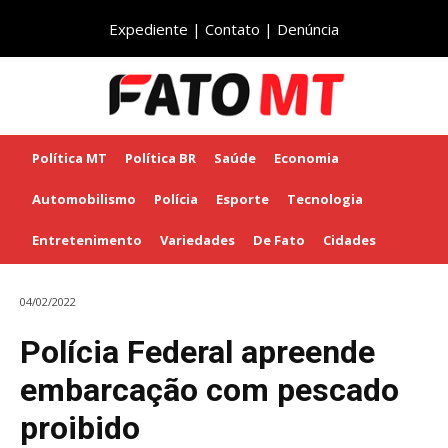
Expediente
|
Contato
|
Denúncia
Política MT
Política BR
Saúde
Economia
Automobilismo
Polícia
Esporte
Tecnologia
Entretenimento
Variedades
De Fato
Cidades
04/02/2022
Polícia Federal apreende
embarcação com pescado
proibido