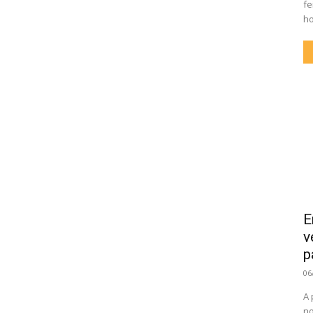
fe
ho
E
v
p
06
A 
no