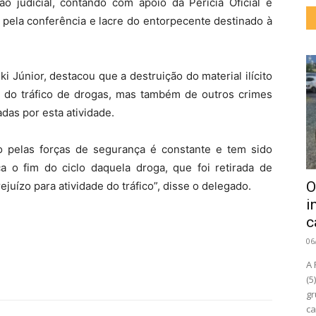
 judicial, contando com apoio da Perícia Oficial e
l pela conferência e lacre do entorpecente destinado à
i Júnior, destacou que a destruição do material ilícito
 do tráfico de drogas, mas também de outros crimes
das por esta atividade.
o pelas forças de segurança é constante e tem sido
ca o fim do ciclo daquela droga, que foi retirada de
O
juízo para atividade do tráfico”, disse o delegado.
i
c
06
A 
(5
gr
ca