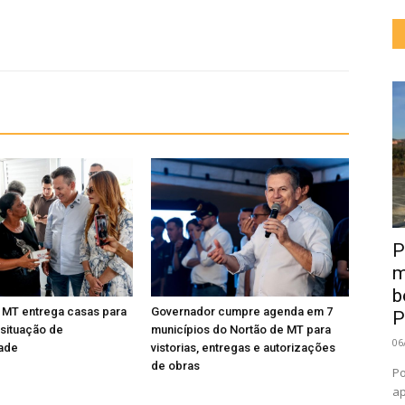
P
m
b
 MT entrega casas para
Governador cumpre agenda em 7
P
 situação de
municípios do Nortão de MT para
06
dade
vistorias, entregas e autorizações
de obras
Po
ap