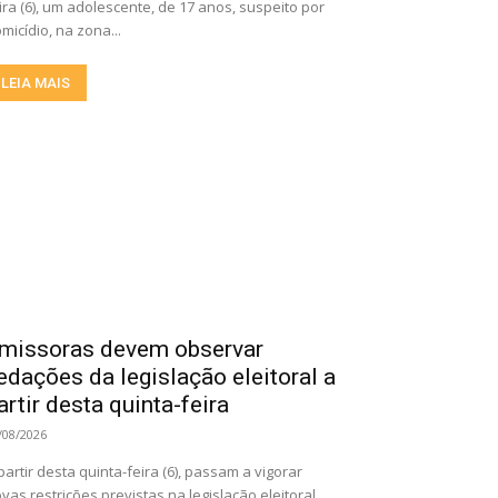
ira (6), um adolescente, de 17 anos, suspeito por
micídio, na zona...
LEIA MAIS
missoras devem observar
edações da legislação eleitoral a
artir desta quinta-feira
/08/2026
partir desta quinta-feira (6), passam a vigorar
vas restrições previstas na legislação eleitoral