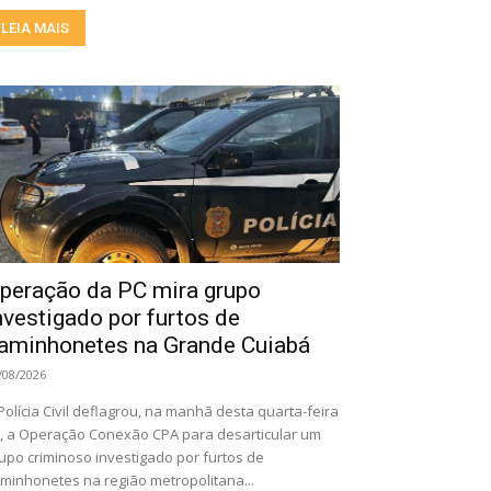
LEIA MAIS
peração da PC mira grupo
nvestigado por furtos de
aminhonetes na Grande Cuiabá
/08/2026
Polícia Civil deflagrou, na manhã desta quarta-feira
), a Operação Conexão CPA para desarticular um
upo criminoso investigado por furtos de
minhonetes na região metropolitana...