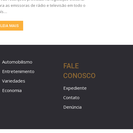
ra as emissoras de rádio e televisão em todo o
ís....
LEIA MAIS
Automobilismo
FALE
Entretenimento
CONOSCO
Variedades
Expediente
Economia
Contato
Denúncia