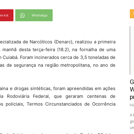
terest
WhatsApp
ecializada de Narcóticos (Denarc), realizou a primeira
manhã desta terça-feira (18.2), na fornalha de uma
em Cuiabá. Foram incinerados cerca de 3,5 toneladas de
as de segurança na região metropolitana, no ano de
G
aína e drogas sintéticas, foram apreendidas em ações
W
lícia Rodoviária Federal, que geraram centenas de
p
s policiais, Termos Circunstanciados de Ocorrência
06
A 
go
um