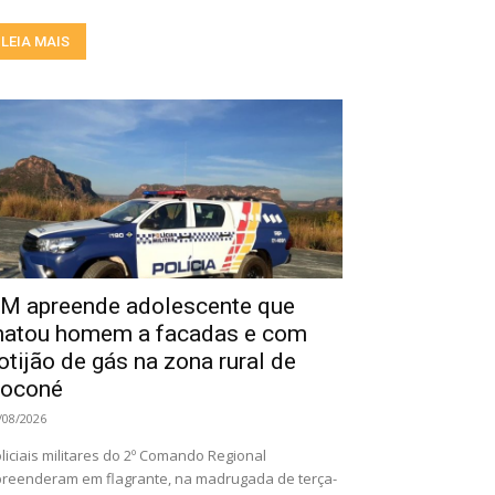
LEIA MAIS
M apreende adolescente que
atou homem a facadas e com
otijão de gás na zona rural de
oconé
/08/2026
liciais militares do 2º Comando Regional
reenderam em flagrante, na madrugada de terça-