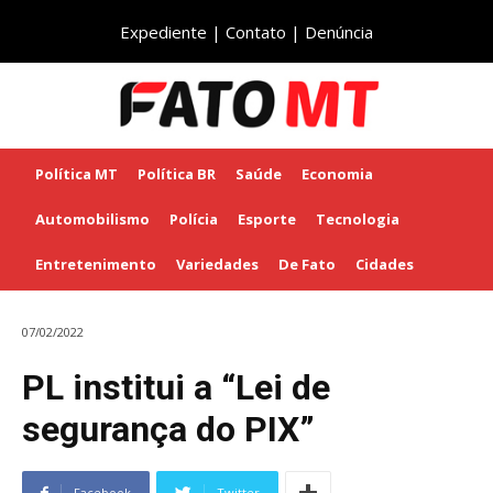
Expediente
|
Contato
|
Denúncia
Política MT
Política BR
Saúde
Economia
Automobilismo
Polícia
Esporte
Tecnologia
Entretenimento
Variedades
De Fato
Cidades
07/02/2022
PL institui a “Lei de
segurança do PIX”
Facebook
Twitter