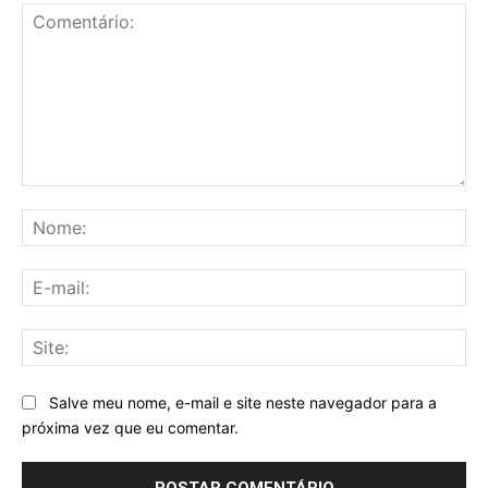
Comentário:
No
E-
mai
Sit
Salve meu nome, e-mail e site neste navegador para a
próxima vez que eu comentar.