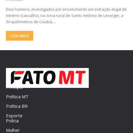
Dois homens, investigados por envolvimento em extração ilegal de
minério (cascalho), na zona rural de Santo Antônio de Leverger, a
34 quilômetros de Cuiabá,...
LEIA MAIS
Principal
Política MT
Política BR
Esporte
Polícia
Mulher