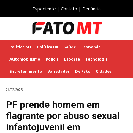
Expediente
|
Contato
|
Denúncia
Política MT
Política BR
Saúde
Economia
Automobilismo
Polícia
Esporte
Tecnologia
Entretenimento
Variedades
De Fato
Cidades
26/02/2025
PF prende homem em
flagrante por abuso sexual
infantojuvenil em