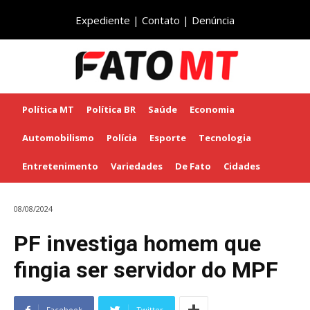
Expediente
|
Contato
|
Denúncia
Política MT
Política BR
Saúde
Economia
Automobilismo
Polícia
Esporte
Tecnologia
Entretenimento
Variedades
De Fato
Cidades
08/08/2024
PF investiga homem que
fingia ser servidor do MPF
Facebook
Twitter