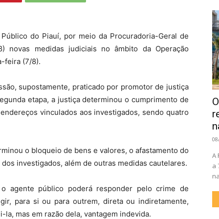
 Público do Piauí, por meio da Procuradoria-Geral de
/8) novas medidas judiciais no âmbito da Operação
-feira (7/8).
são, supostamente, praticado por promotor de justiça
segunda etapa, a justiça determinou o cumprimento de
O
ndereços vinculados aos investigados, sendo quatro
r
n
08
rminou o bloqueio de bens e valores, o afastamento do
A 
 dos investigados, além de outras medidas cautelares.
a 
na
 o agente público poderá responder pelo crime de
gir, para si ou para outrem, direta ou indiretamente,
i-la, mas em razão dela, vantagem indevida.