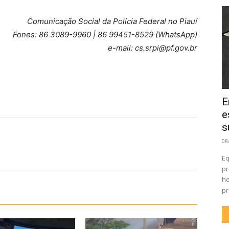
Comunicação Social da Polícia Federal no Piauí
Fones: 86 3089-9960 | 86 99451-8529 (WhatsApp)
e-mail: cs.srpi@pf.gov.br
E
e
s
08
Eq
pr
ho
pr