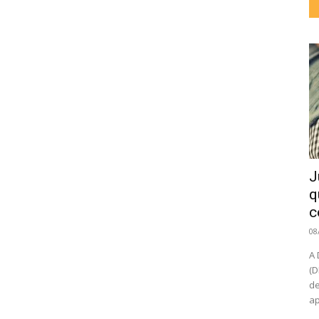
J
q
c
08
A 
(D
de
ap