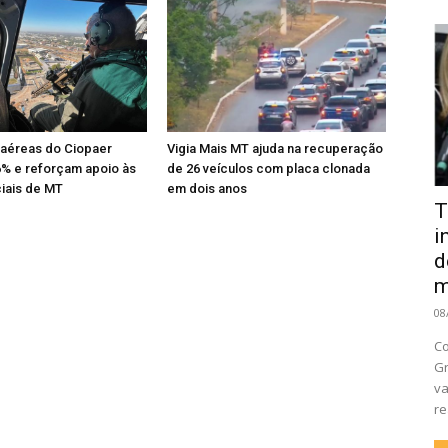
aéreas do Ciopaer
Vigia Mais MT ajuda na recuperação
% e reforçam apoio às
de 26 veículos com placa clonada
ciais de MT
em dois anos
T
i
d
m
08
Co
Gr
va
re