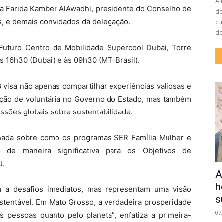
A 
ra Farida Kamber AlAwadhi, presidente do Conselho de
de
, e demais convidados da delegação.
cu
de
Futuro Centro de Mobilidade Supercool Dubai, Torre
s 16h30 (Dubai) e às 09h30 (MT-Brasil).
 visa não apenas compartilhar experiências valiosas e
ção de voluntária no Governo do Estado, mas também
ssões globais sobre sustentabilidade.
lhada sobre como os programas SER Família Mulher e
r de maneira significativa para os Objetivos de
U.
A
h
 a desafios imediatos, mas representam uma visão
s
stentável. Em Mato Grosso, a verdadeira prosperidade
07
s pessoas quanto pelo planeta”, enfatiza a primeira-