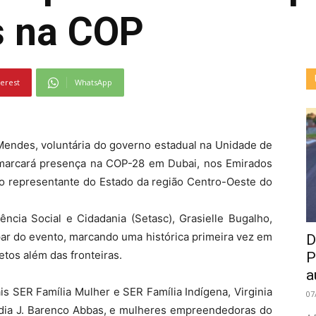
s na COP
terest
WhatsApp
Mendes, voluntária do governo estadual na Unidade de
, marcará presença na COP-28 em Dubai, nos Emirados
 representante do Estado da região Centro-Oeste do
ência Social e Cidadania (Setasc), Grasielle Bugalho,
ipar do evento, marcando uma histórica primeira vez em
D
tos além das fronteiras.
P
a
s SER Família Mulher e SER Família Indígena, Virginia
07
áudia J. Barenco Abbas, e mulheres empreendedoras do