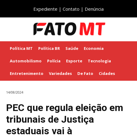
Expediente
|
Contato
|
Denúncia
Política MT
Política BR
Saúde
Economia
Automobilismo
Polícia
Esporte
Tecnologia
Entretenimento
Variedades
De Fato
Cidades
14/08/2024
PEC que regula eleição em
tribunais de Justiça
estaduais vai à