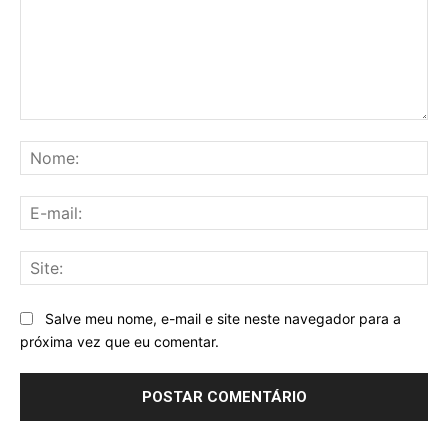
Comentário:
No
E-
mai
Sit
Salve meu nome, e-mail e site neste navegador para a
próxima vez que eu comentar.