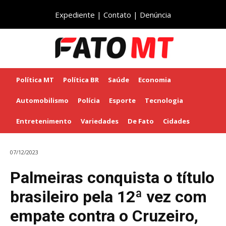
Expediente
|
Contato
|
Denúncia
Política MT
Política BR
Saúde
Economia
Automobilismo
Polícia
Esporte
Tecnologia
Entretenimento
Variedades
De Fato
Cidades
07/12/2023
Palmeiras conquista o título
brasileiro pela 12ª vez com
empate contra o Cruzeiro,