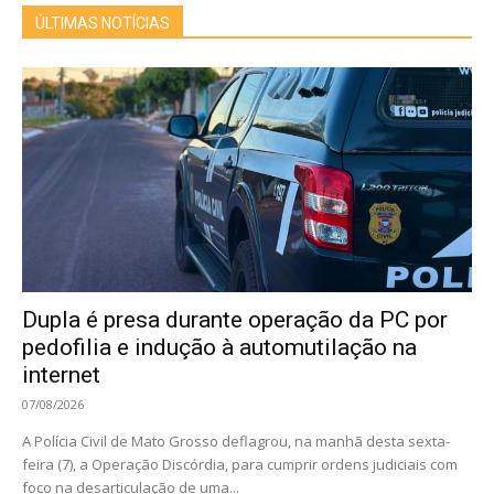
ÚLTIMAS NOTÍCIAS
Dupla é presa durante operação da PC por
pedofilia e indução à automutilação na
internet
07/08/2026
A Polícia Civil de Mato Grosso deflagrou, na manhã desta sexta-
feira (7), a Operação Discórdia, para cumprir ordens judiciais com
foco na desarticulação de uma...