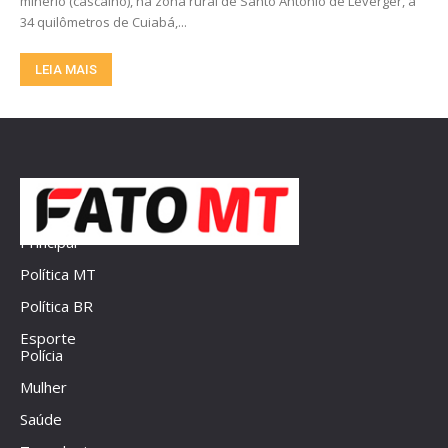
minério (cascalho), na zona rural de Santo Antônio de Leverger, a
34 quilômetros de Cuiabá,...
LEIA MAIS
Principal
Política MT
Política BR
Esporte
Polícia
Mulher
Saúde