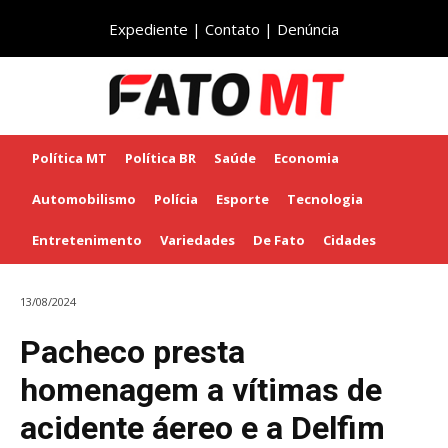
Expediente
|
Contato
|
Denúncia
Política MT
Política BR
Saúde
Economia
Automobilismo
Polícia
Esporte
Tecnologia
Entretenimento
Variedades
De Fato
Cidades
13/08/2024
Pacheco presta
homenagem a vítimas de
acidente áereo e a Delfim