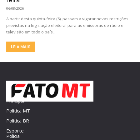
feira
06/08/2026
A partir desta quinta-feira (6), passam a vigorar novas restrições
previstas na legislação eleitoral para as emissoras de rádio e
televisão em todo o país....
LEIA MAIS
Principal
Política MT
Política BR
Esporte
Polícia