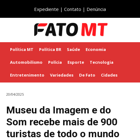
Expediente
|
Contato
|
Denúncia
Política MT
Política BR
Saúde
Economia
Automobilismo
Polícia
Esporte
Tecnologia
Entretenimento
Variedades
De Fato
Cidades
20/04/2025
Museu da Imagem e do
Som recebe mais de 900
turistas de todo o mundo