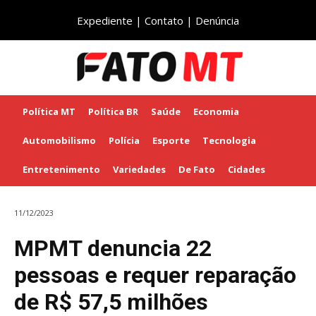
Expediente
|
Contato
|
Denúncia
Política MT
Política BR
Saúde
Economia
Automobilismo
Polícia
Esporte
Tecnologia
Entretenimento
Variedades
De Fato
Cidades
11/12/2023
MPMT denuncia 22
pessoas e requer reparação
de R$ 57,5 milhões