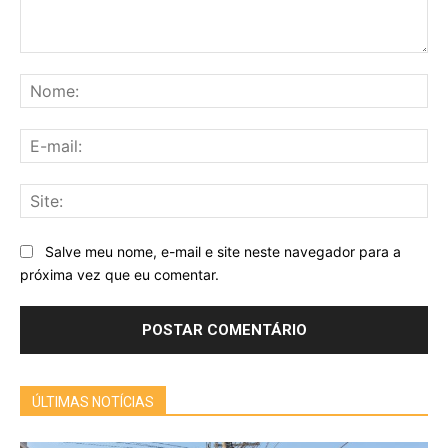
Comentário:
No
E-
mai
Sit
Salve meu nome, e-mail e site neste navegador para a
próxima vez que eu comentar.
ÚLTIMAS NOTÍCIAS