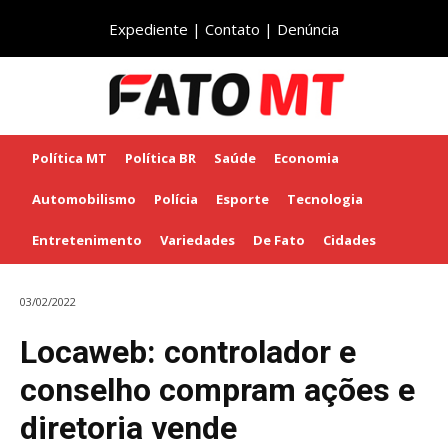
Expediente
|
Contato
|
Denúncia
Política MT
Política BR
Saúde
Economia
Automobilismo
Polícia
Esporte
Tecnologia
Entretenimento
Variedades
De Fato
Cidades
03/02/2022
Locaweb: controlador e
conselho compram ações e
diretoria vende