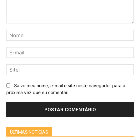
Comentário:
No
E-
mai
Sit
Salve meu nome, e-mail e site neste navegador para a
próxima vez que eu comentar.
ÚLTIMAS NOTÍCIAS