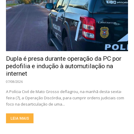
Dupla é presa durante operação da PC por
pedofilia e indução à automutilação na
internet
07/08/2026
A Polícia Civil de Mato Grosso deflagrou, na manhã desta sexta-
feira (7), a Operação Discórdia, para cumprir ordens judiciais com
foco na desarticulação de uma...
LEIA MAIS