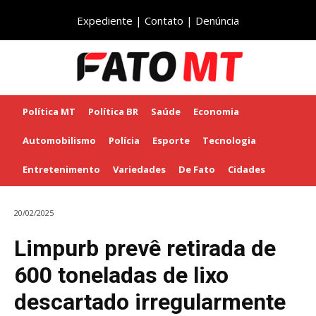
Expediente
|
Contato
|
Denúncia
Política MT
Política BR
Saúde
Economia
Automobilismo
Polícia
Esporte
Tecnologia
Entretenimento
Variedades
De Fato
Cidades
20/02/2025
Limpurb prevê retirada de
600 toneladas de lixo
descartado irregularmente