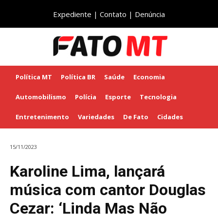
Expediente
|
Contato
|
Denúncia
Política MT
Política BR
Saúde
Economia
Automobilismo
Polícia
Esporte
Tecnologia
Entretenimento
Variedades
De Fato
Cidades
15/11/2023
Karoline Lima, lançará
música com cantor Douglas
Cezar: ‘Linda Mas Não