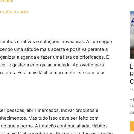
 o amor
 volta a andar
caminhos criativos e soluções inovadoras. A Lua segue
cendo uma atitude mais aberta e positiva perante a
ganizar a agenda e fazer uma lista de prioridades. É
er e gastar a energia acumulada. Aproveite para
L
rojetos. Está mais fácil comprometer-se com seus
R
C
05
A 
Ma
er pessoas, abrir mercados, inovar produtos e
de
nhecimentos. Mas tudo isso deve ser feito com
do que a perna. A intuição continua afiada. Hábitos
á mais fácil percebê-los. Pesquisas e terapias estão