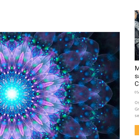
M
s
C
05
Os
Gr
se