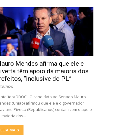
auro Mendes afirma que ele e
ivetta têm apoio da maioria dos
refeitos, “inclusive do PL”
/08/2026
nteúdo/ODOC - O candidato ao Senado Mauro
ndes (União) afirmou que ele e o governador
aviano Pivetta (Republicanos) contam com o apoio
 maioria dos...
LEIA MAIS