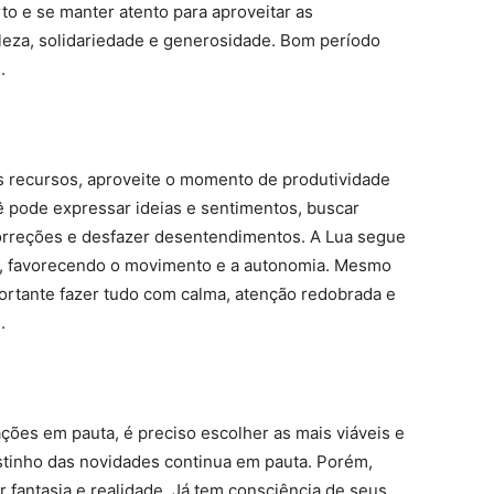
rto e se manter atento para aproveitar as
tileza, solidariedade e generosidade. Bom período
s.
s recursos, aproveite o momento de produtividade
ê pode expressar ideias e sentimentos, buscar
orreções e desfazer desentendimentos. A Lua segue
e, favorecendo o movimento e a autonomia. Mesmo
ortante fazer tudo com calma, atenção redobrada e
.
ações em pauta, é preciso escolher as mais viáveis e
stinho das novidades continua em pauta. Porém,
 fantasia e realidade. Já tem consciência de seus