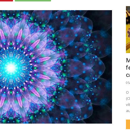
M
f
c
05
O 
(C
ví
au