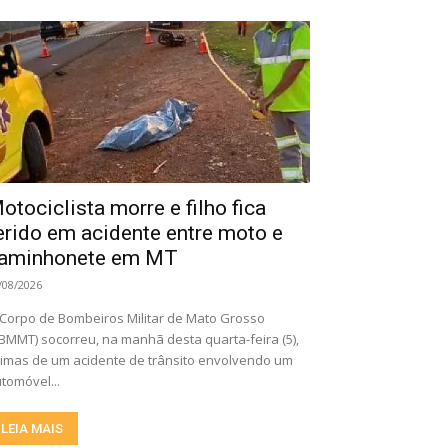
otociclista morre e filho fica
erido em acidente entre moto e
aminhonete em MT
/08/2026
Corpo de Bombeiros Militar de Mato Grosso
BMMT) socorreu, na manhã desta quarta-feira (5),
timas de um acidente de trânsito envolvendo um
tomóvel...
LEIA MAIS