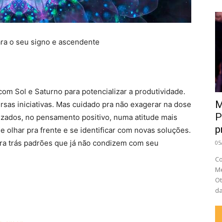
ara o seu signo e ascendente
om Sol e Saturno para potencializar a produtividade.
M
sas iniciativas. Mas cuidado pra não exagerar na dose
P
izados, no pensamento positivo, numa atitude mais
p
 olhar pra frente e se identificar com novas soluções.
ara trás padrões que já não condizem com seu
05
Co
Me
Ot
da