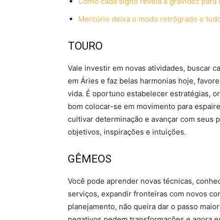
Como cada signo revela a gravidez para
Mercúrio deixa o modo retrógrado e tudo
TOURO
Vale investir em novas atividades, buscar 
em Áries e faz belas harmonias hoje, favore
vida. É oportuno estabelecer estratégias, or
bom colocar-se em movimento para espairec
cultivar determinação e avançar com seus p
objetivos, inspirações e intuições.
GÊMEOS
Você pode aprender novas técnicas, conhec
serviços, expandir fronteiras com novos co
planejamento, não queira dar o passo maior 
negativos pedem transformações e agora est