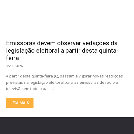
Emissoras devem observar vedações da
legislação eleitoral a partir desta quinta-
feira
06/08/2026
A partir desta quinta-feira (6), passam a vigorar novas restrições
previstas na legislação eleitoral para as emissoras de rádio e
televisão em todo o país....
LEIA MAIS