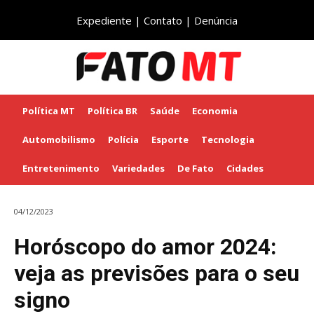
Expediente
|
Contato
|
Denúncia
Política MT
Política BR
Saúde
Economia
Automobilismo
Polícia
Esporte
Tecnologia
Entretenimento
Variedades
De Fato
Cidades
04/12/2023
Horóscopo do amor 2024:
veja as previsões para o seu
signo