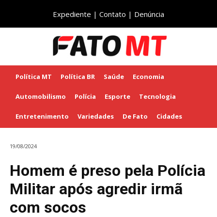
Expediente
|
Contato
|
Denúncia
Política MT
Política BR
Saúde
Economia
Automobilismo
Polícia
Esporte
Tecnologia
Entretenimento
Variedades
De Fato
Cidades
19/08/2024
Homem é preso pela Polícia
Militar após agredir irmã
com socos