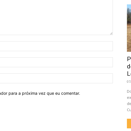
Nome:
P
E-
d
mail:
L
Site:
07
Do
ador para a próxima vez que eu comentar.
ex
de
Cu