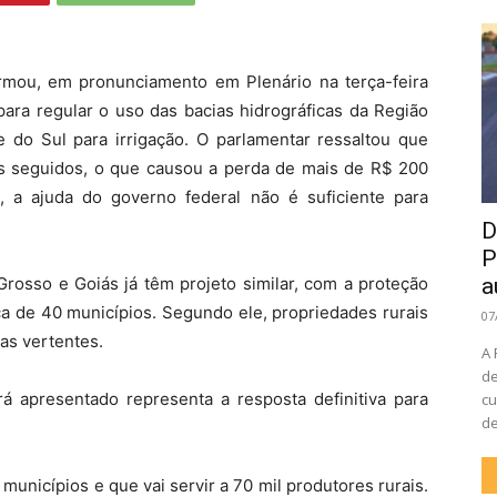
rmou, em pronunciamento em Plenário na terça-feira
 para regular o uso das bacias hidrográficas da Região
do Sul para irrigação. O parlamentar ressaltou que
os seguidos, o que causou a perda de mais de R$ 200
, a ajuda do governo federal não é suficiente para
D
P
rosso e Goiás já têm projeto similar, com a proteção
a
a de 40 municípios. Segundo ele, propriedades rurais
07
as vertentes.
A 
de
 apresentado representa a resposta definitiva para
cu
de
nicípios e que vai servir a 70 mil produtores rurais.