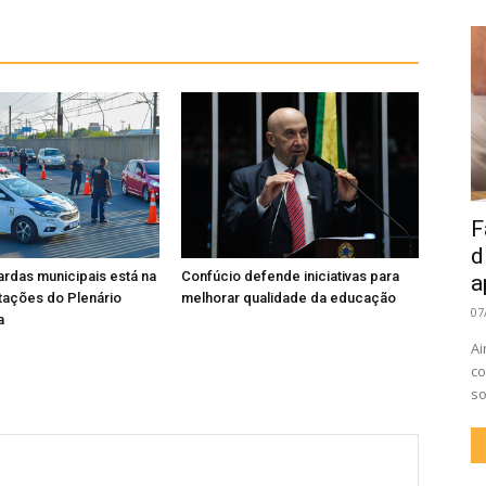
F
d
rdas municipais está na
Confúcio defende iniciativas para
a
tações do Plenário
melhorar qualidade da educação
07
a
Ai
co
so