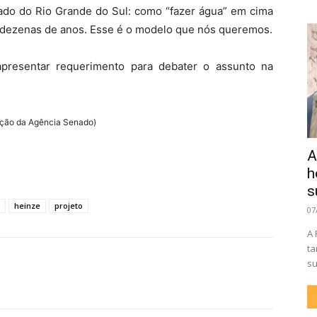
ado do Rio Grande do Sul: como “fazer água” em cima
 dezenas de anos. Esse é o modelo que nós queremos.
presentar requerimento para debater o assunto na
ação da Agência Senado)
A
h
s
heinze
projeto
07
A 
ta
su