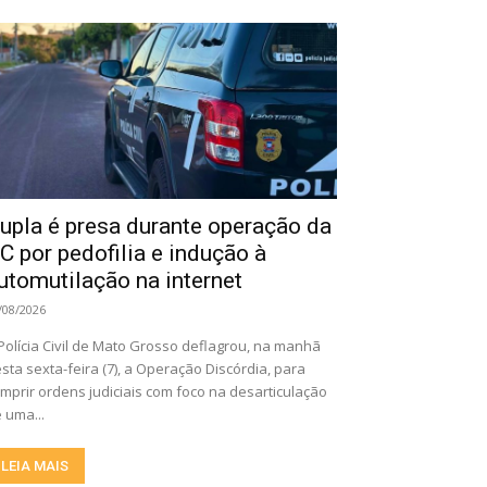
upla é presa durante operação da
C por pedofilia e indução à
utomutilação na internet
/08/2026
Polícia Civil de Mato Grosso deflagrou, na manhã
sta sexta-feira (7), a Operação Discórdia, para
mprir ordens judiciais com foco na desarticulação
 uma...
LEIA MAIS