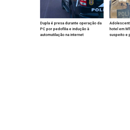
Dupla é presa durante operação da
Adolescent
PC por pedofilia e indução à
hotel em MT;
automutilação na internet
suspeito e