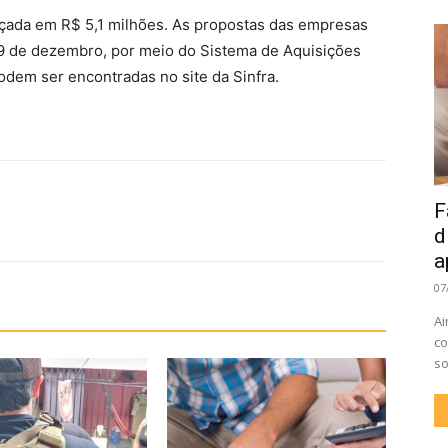
rçada em R$ 5,1 milhões. As propostas das empresas
 9 de dezembro, por meio do Sistema de Aquisições
dem ser encontradas no site da Sinfra.
F
d
a
07
Ai
co
so