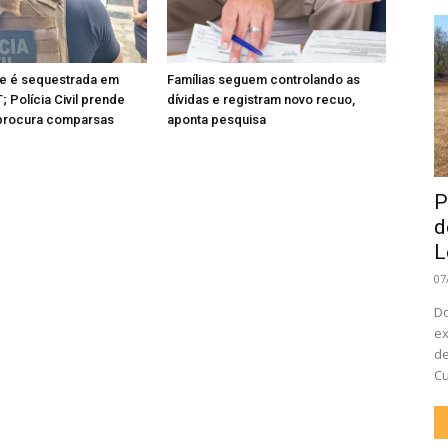
e é sequestrada em
Famílias seguem controlando as
 Polícia Civil prende
dívidas e registram novo recuo,
 procura comparsas
aponta pesquisa
P
d
L
07
Do
ex
de
Cu