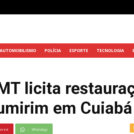
AUTOMOBILISMO
POLÍCIA
ESPORTE
TECNOLOGIA
T licita restaura
umirim em Cuiabá
terest
WhatsApp