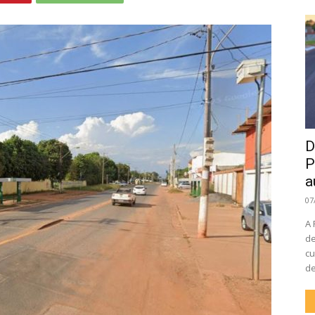
D
P
a
07
A 
de
cu
de