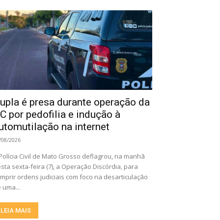
upla é presa durante operação da
C por pedofilia e indução à
utomutilação na internet
/08/2026
Polícia Civil de Mato Grosso deflagrou, na manhã
sta sexta-feira (7), a Operação Discórdia, para
mprir ordens judiciais com foco na desarticulação
 uma...
LEIA MAIS