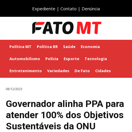
Expediente
|
Contato
|
Denúncia
Política MT
Política BR
Saúde
Economia
Automobilismo
Polícia
Esporte
Tecnologia
Entretenimento
Variedades
De Fato
Cidades
08/12/2023
Governador alinha PPA para
atender 100% dos Objetivos
Sustentáveis da ONU