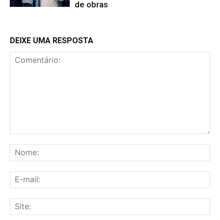
de obras
DEIXE UMA RESPOSTA
Comentário:
No
E-
mai
Sit