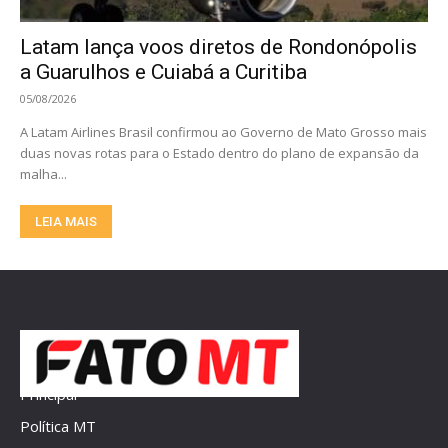
Latam lança voos diretos de Rondonópolis
a Guarulhos e Cuiabá a Curitiba
05/08/2026
A Latam Airlines Brasil confirmou ao Governo de Mato Grosso mais
duas novas rotas para o Estado dentro do plano de expansão da
malha...
LEIA MAIS
Principal
Política MT