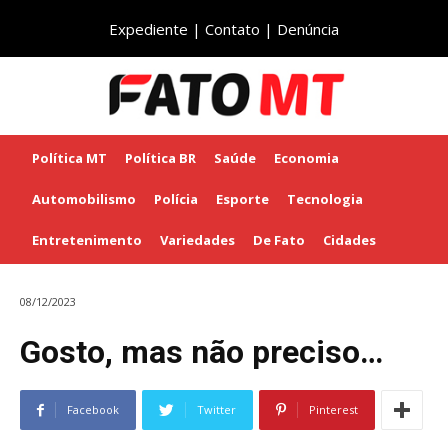
Expediente
|
Contato
|
Denúncia
Política MT
Política BR
Saúde
Economia
Automobilismo
Polícia
Esporte
Tecnologia
Entretenimento
Variedades
De Fato
Cidades
08/12/2023
Gosto, mas não preciso…
Facebook
Twitter
Pinterest