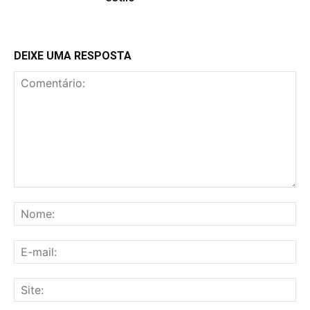
DEIXE UMA RESPOSTA
Comentário:
No
E-
mai
Sit