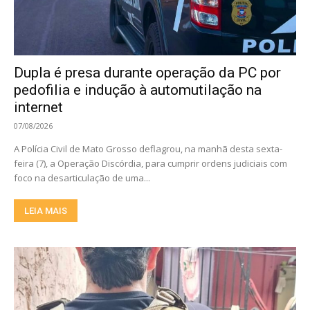
Dupla é presa durante operação da PC por
pedofilia e indução à automutilação na
internet
07/08/2026
A Polícia Civil de Mato Grosso deflagrou, na manhã desta sexta-
feira (7), a Operação Discórdia, para cumprir ordens judiciais com
foco na desarticulação de uma...
LEIA MAIS