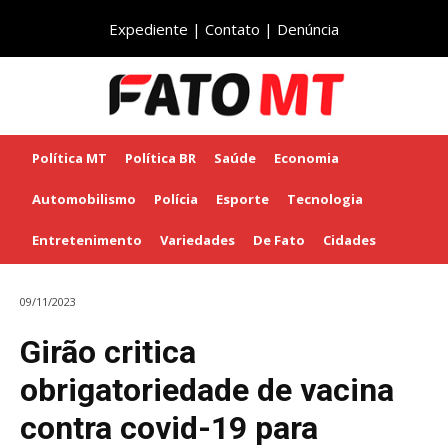
Expediente
|
Contato
|
Denúncia
Política MT
Política BR
Saúde
Economia
Automobilismo
Polícia
Esporte
Tecnologia
Entretenimento
Variedades
De Fato
Cidades
09/11/2023
Girão critica
obrigatoriedade de vacina
contra covid-19 para