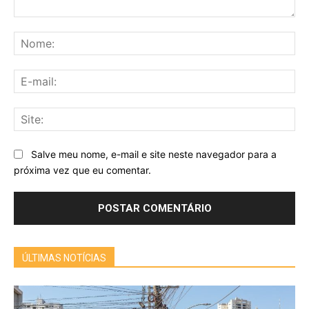
Comentário:
No
E-
mai
Sit
Salve meu nome, e-mail e site neste navegador para a
próxima vez que eu comentar.
ÚLTIMAS NOTÍCIAS