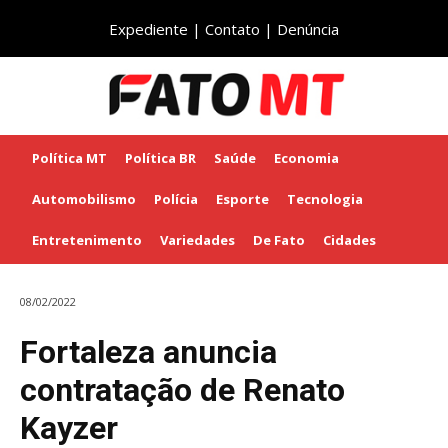
Expediente
|
Contato
|
Denúncia
Política MT
Política BR
Saúde
Economia
Automobilismo
Polícia
Esporte
Tecnologia
Entretenimento
Variedades
De Fato
Cidades
08/02/2022
Fortaleza anuncia
contratação de Renato
Kayzer