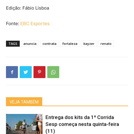
Edição: Fábio Lisboa
Fonte:
EBC Esportes
TAGS
anuncia
contrata
fortaleza
kayzer
renato
VEJA TAMBÉM
Entrega dos kits da 1ª Corrida
Sesp começa nesta quinta-feira
(11)