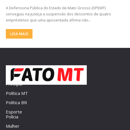
A Defensoria Pública do Estado de Mato Grosso (DPEMT)
conseguiu na Justiça a suspensão dos descontos de quatro
empréstimos que uma aposentada afirma não...
LEIA MAIS
Principal
Política MT
Política BR
Esporte
Polícia
Mulher