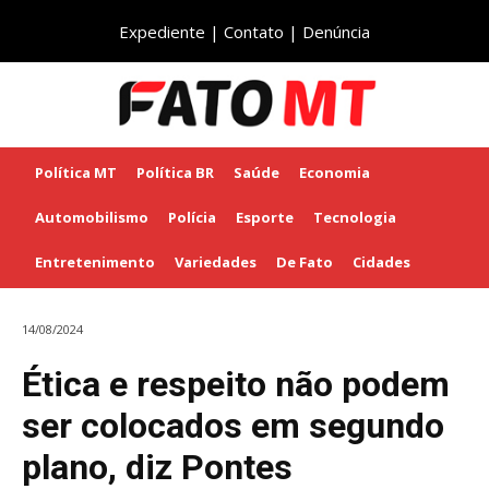
Expediente
|
Contato
|
Denúncia
Política MT
Política BR
Saúde
Economia
Automobilismo
Polícia
Esporte
Tecnologia
Entretenimento
Variedades
De Fato
Cidades
14/08/2024
Ética e respeito não podem
ser colocados em segundo
plano, diz Pontes