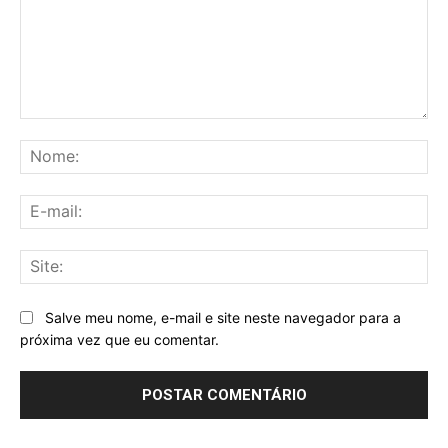
Comentário:
No
E-
mai
Sit
Salve meu nome, e-mail e site neste navegador para a
próxima vez que eu comentar.