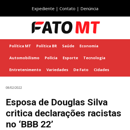
Expediente
|
Contato
|
Denúncia
Política MT
Política BR
Saúde
Economia
Automobilismo
Polícia
Esporte
Tecnologia
Entretenimento
Variedades
De Fato
Cidades
08/02/2022
Esposa de Douglas Silva
critica declarações racistas
no ‘BBB 22’