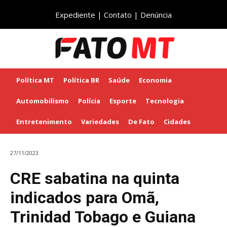
Expediente
|
Contato
|
Denúncia
Política MT
Política BR
Saúde
Economia
Automobilismo
Polícia
Esporte
Tecnologia
Entretenimento
Variedades
De Fato
Cidades
27/11/2023
CRE sabatina na quinta
indicados para Omã,
Trinidad Tobago e Guiana