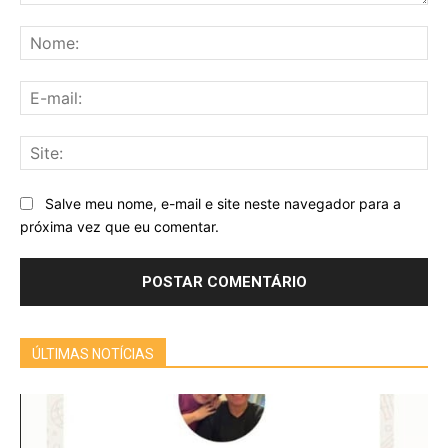
Comentário:
No
E-
mai
Sit
Salve meu nome, e-mail e site neste navegador para a
próxima vez que eu comentar.
ÚLTIMAS NOTÍCIAS