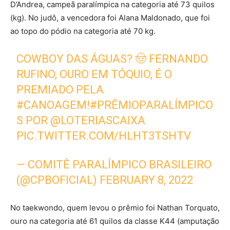
D’Andrea, campeã paralímpica na categoria até 73 quilos
(kg). No judô, a vencedora foi Alana Maldonado, que foi
ao topo do pódio na categoria até 70 kg.
COWBOY DAS ÁGUAS? 🤠 FERNANDO
RUFINO, OURO EM TÓQUIO, É O
PREMIADO PELA
#CANOAGEM
!
#PRÊMIOPARALÍMPICO
S
POR
@LOTERIASCAIXA
PIC.TWITTER.COM/HLHT3TSHTV
— COMITÊ PARALÍMPICO BRASILEIRO
(@CPBOFICIAL)
FEBRUARY 8, 2022
No taekwondo, quem levou o prêmio foi Nathan Torquato,
ouro na categoria até 61 quilos da classe K44 (amputação