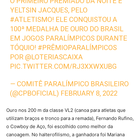
O PRIMEIRO PREMIADO DA NOITE É
YELTSIN JACQUES, PELO
#ATLETISMO
! ELE CONQUISTOU A
100ª MEDALHA DE OURO DO BRASIL
EM JOGOS PARALÍMPICOS DURANTE
TÓQUIO!
#PRÊMIOPARALÍMPICOS
POR
@LOTERIASCAIXA
PIC.TWITTER.COM/RJ3XXWXUBG
— COMITÊ PARALÍMPICO BRASILEIRO
(@CPBOFICIAL)
FEBRUARY 8, 2022
Ouro nos 200 m da classe VL2 (canoa para atletas que
utilizam braços e tronco para a remada), Fernando Rufino,
o Cowboy de Aço, foi escolhido como melhor da
canoagem. No halterofilismo, a ganhadora foi Mariana