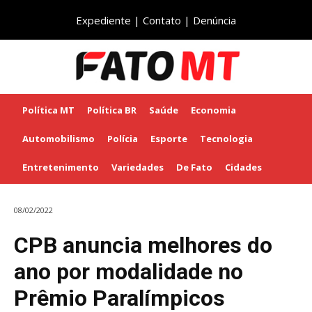
Expediente
|
Contato
|
Denúncia
Política MT
Política BR
Saúde
Economia
Automobilismo
Polícia
Esporte
Tecnologia
Entretenimento
Variedades
De Fato
Cidades
08/02/2022
CPB anuncia melhores do
ano por modalidade no
Prêmio Paralímpicos