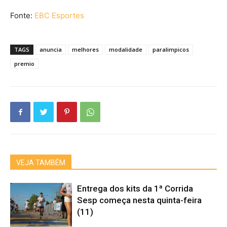
Fonte:
EBC Esportes
TAGS
anuncia
melhores
modalidade
paralimpicos
premio
VEJA TAMBÉM
Entrega dos kits da 1ª Corrida
Sesp começa nesta quinta-feira
(11)