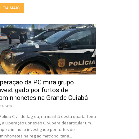
LEIA MAIS
peração da PC mira grupo
nvestigado por furtos de
aminhonetes na Grande Cuiabá
/08/2026
Polícia Civil deflagrou, na manhã desta quarta-feira
), a Operação Conexão CPA para desarticular um
upo criminoso investigado por furtos de
minhonetes na região metropolitana...