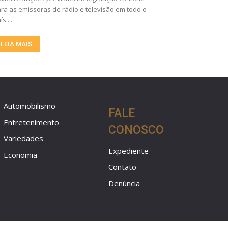
ra as emissoras de rádio e televisão em todo o
ís....
LEIA MAIS
Automobilismo
FALE
Entretenimento
CONOSCO
Variedades
Expediente
Economia
Contato
Denúncia