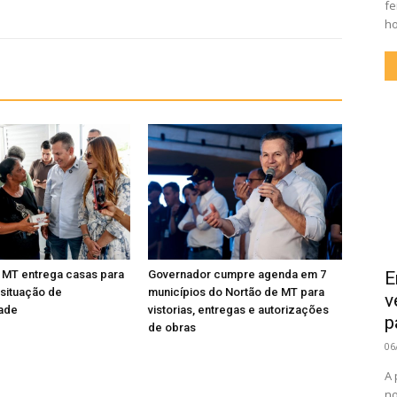
fe
ho
E
 MT entrega casas para
Governador cumpre agenda em 7
 situação de
municípios do Nortão de MT para
v
dade
vistorias, entregas e autorizações
p
de obras
06
A 
no