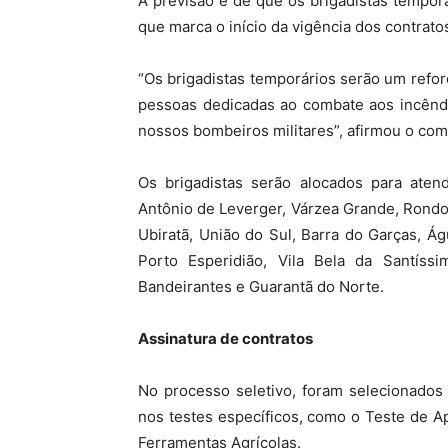
A previsão é de que os brigadistas tempor
que marca o início da vigência dos contrato
“Os brigadistas temporários serão um refo
pessoas dedicadas ao combate aos incêndi
nossos bombeiros militares”, afirmou o co
Os brigadistas serão alocados para aten
Antônio de Leverger, Várzea Grande, Rondon
Ubiratã, União do Sul, Barra do Garças, Á
Porto Esperidião, Vila Bela da Santíssi
Bandeirantes e Guarantã do Norte.
Assinatura de contratos
No processo seletivo, foram selecionados 
nos testes específicos, como o Teste de Ap
Ferramentas Agrícolas.