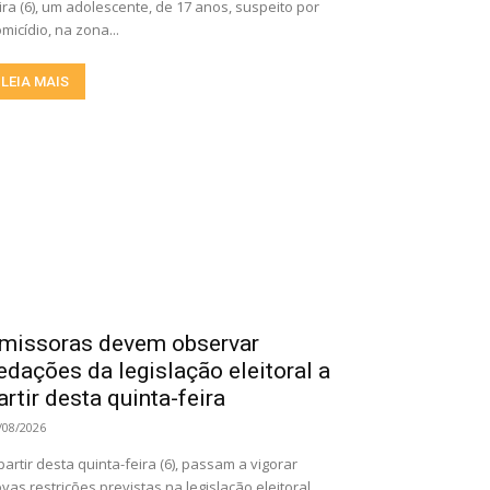
ira (6), um adolescente, de 17 anos, suspeito por
micídio, na zona...
LEIA MAIS
missoras devem observar
edações da legislação eleitoral a
artir desta quinta-feira
/08/2026
partir desta quinta-feira (6), passam a vigorar
vas restrições previstas na legislação eleitoral