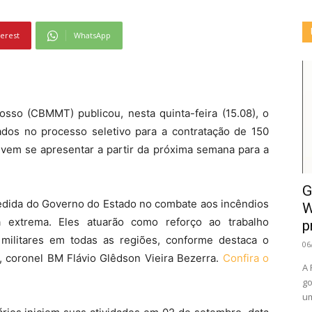
terest
WhatsApp
sso (CBMMT) publicou, nesta quinta-feira (15.08), o
ados no processo seletivo para a contratação de 150
evem se apresentar a partir da próxima semana para a
G
medida do Governo do Estado no combate aos incêndios
W
a extrema. Eles atuarão como reforço ao trabalho
p
 militares em todas as regiões, conforme destaca o
06
 coronel BM Flávio Glêdson Vieira Bezerra.
Confira o
A 
go
um