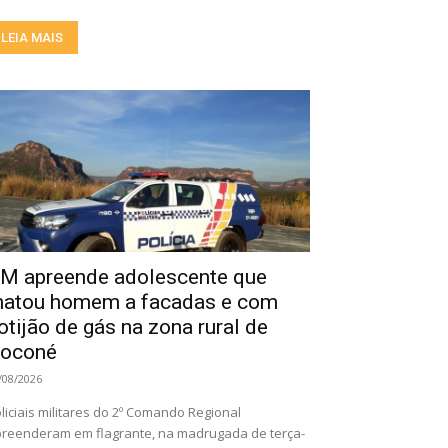
LEIA MAIS
M apreende adolescente que
atou homem a facadas e com
otijão de gás na zona rural de
oconé
/08/2026
liciais militares do 2º Comando Regional
reenderam em flagrante, na madrugada de terça-