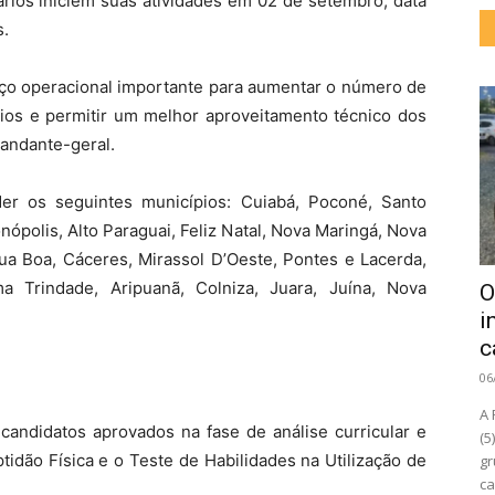
ários iniciem suas atividades em 02 de setembro, data
s.
rço operacional importante para aumentar o número de
os e permitir um melhor aproveitamento técnico dos
mandante-geral.
der os seguintes municípios: Cuiabá, Poconé, Santo
ópolis, Alto Paraguai, Feliz Natal, Nova Maringá, Nova
gua Boa, Cáceres, Mirassol D’Oeste, Pontes e Lacerda,
ma Trindade, Aripuanã, Colniza, Juara, Juína, Nova
O
i
c
06
A 
candidatos aprovados na fase de análise curricular e
(5
tidão Física e o Teste de Habilidades na Utilização de
gr
ca