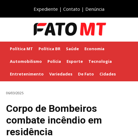
Expediente
|
Contato
|
Denúncia
Política MT
Política BR
Saúde
Economia
Automobilismo
Polícia
Esporte
Tecnologia
Entretenimento
Variedades
De Fato
Cidades
06/03/2025
Corpo de Bombeiros
combate incêndio em
residência