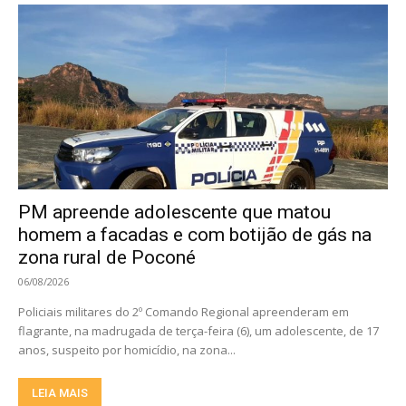
PM apreende adolescente que matou
homem a facadas e com botijão de gás na
zona rural de Poconé
06/08/2026
Policiais militares do 2º Comando Regional apreenderam em
flagrante, na madrugada de terça-feira (6), um adolescente, de 17
anos, suspeito por homicídio, na zona...
LEIA MAIS