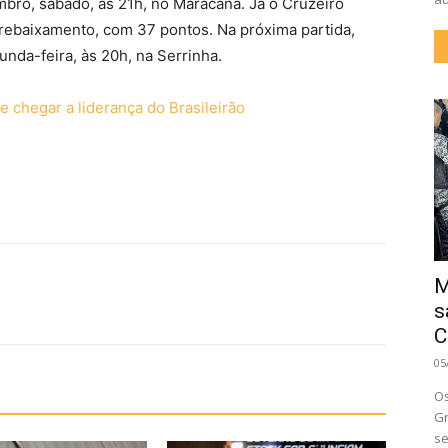
bro, sábado, às 21h, no Maracanã. Já o Cruzeiro
 rebaixamento, com 37 pontos. Na próxima partida,
unda-feira, às 20h, na Serrinha.
 chegar a liderança do Brasileirão
M
s
C
05
Os
Gr
se