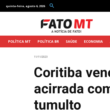
quinta-feira, agosto 6, 2026
POLÍTICA MT
POLÍTICA BR
SAÚDE
ECONOMIA
11/11/2023
Coritiba ven
acirrada co
tumulto