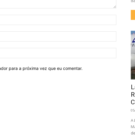
da
Nome:
E-
mail:
Site:
ador para a próxima vez que eu comentar.
L
R
C
05
A 
Ma
de