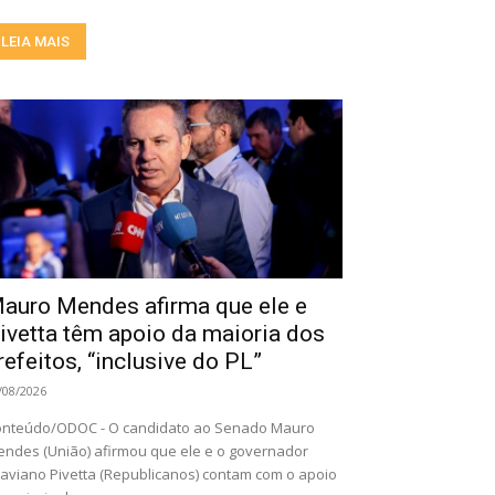
LEIA MAIS
auro Mendes afirma que ele e
ivetta têm apoio da maioria dos
refeitos, “inclusive do PL”
/08/2026
nteúdo/ODOC - O candidato ao Senado Mauro
ndes (União) afirmou que ele e o governador
aviano Pivetta (Republicanos) contam com o apoio