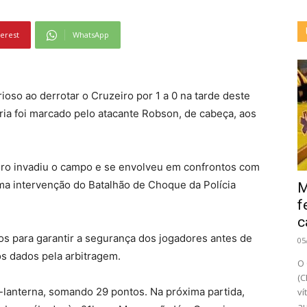
terest
WhatsApp
ioso ao derrotar o Cruzeiro por 1 a 0 na tarde deste
ória foi marcado pelo atacante Robson, de cabeça, aos
zeiro invadiu o campo e se envolveu em confrontos com
ma intervenção do Batalhão de Choque da Polícia
M
f
c
s para garantir a segurança dos jogadores antes de
05
os dados pela arbitragem.
O 
(C
e-lanterna, somando 29 pontos. Na próxima partida,
ví
au