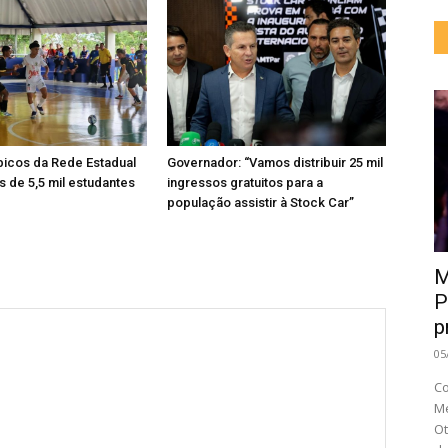
icos da Rede Estadual
Governador: “Vamos distribuir 25 mil
 de 5,5 mil estudantes
ingressos gratuitos para a
população assistir à Stock Car”
M
P
p
05
Co
Me
Ot