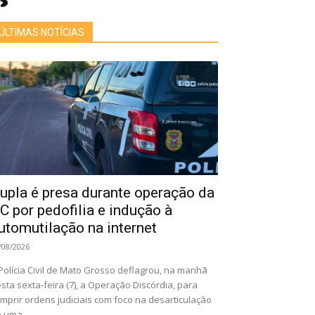
ÚLTIMAS NOTÍCIAS
upla é presa durante operação da
C por pedofilia e indução à
utomutilação na internet
/08/2026
Polícia Civil de Mato Grosso deflagrou, na manhã
sta sexta-feira (7), a Operação Discórdia, para
mprir ordens judiciais com foco na desarticulação
 uma...