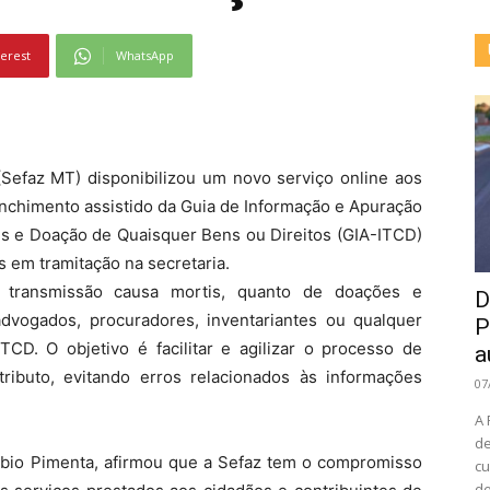
terest
WhatsApp
Sefaz MT) disponibilizou um novo serviço online aos
nchimento assistido da Guia de Informação e Apuração
s e Doação de Quaisquer Bens ou Direitos (GIA-ITCD)
 em tramitação na secretaria.
 transmissão causa mortis, quanto de doações e
D
advogados, procuradores, inventariantes ou qualquer
P
CD. O objetivo é facilitar e agilizar o processo de
a
ributo, evitando erros relacionados às informações
07
A 
de
Fábio Pimenta, afirmou que a Sefaz tem o compromisso
cu
de