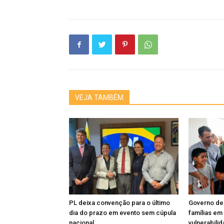
VEJA TAMBÉM
PL deixa convenção para o último
Governo de
dia do prazo em evento sem cúpula
famílias em
nacional
vulnerabili