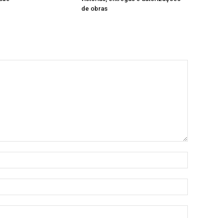
de obras
Nome:
E-
mail:
Site: