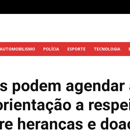
AUTOMOBILISMO
POLÍCIA
ESPORTE
TECNOLOGIA
es podem agendar
orientação a respe
re heranças e doa