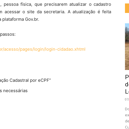
, pessoa física, que precisarem atualizar o cadastro
acessar o site da secretaria. A atualização é feita
 plataforma Gov.br.
 passos:
br/acesso/pages/login/login-cidadao.xhtml
P
ração Cadastral por eCPF”
d
es necessárias
L
07
Do
ex
de
Cu