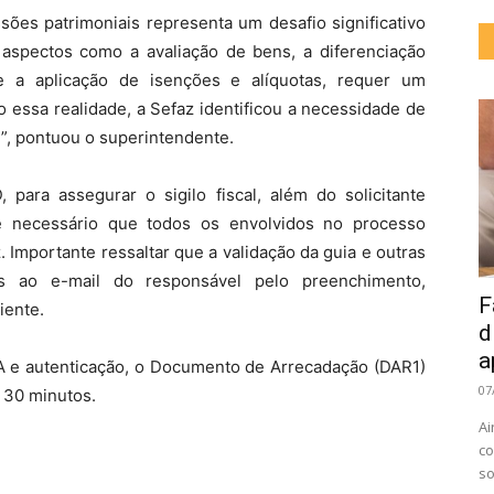
sões patrimoniais representa um desafio significativo
aspectos como a avaliação de bens, a diferenciação
 e a aplicação de isenções e alíquotas, requer um
essa realidade, a Sefaz identificou a necessidade de
e”, pontuou o superintendente.
ara assegurar o sigilo fiscal, além do solicitante
é necessário que todos os envolvidos no processo
 Importante ressaltar que a validação da guia e outras
as ao e-mail do responsável pelo preenchimento,
F
iente.
d
a
A e autenticação, o Documento de Arrecadação (DAR1)
07
 30 minutos.
Ai
co
so