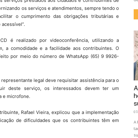
os serviços prestados aos cidadãos e contribuintes de
nizando os serviços e atendimentos, sempre tendo o
acilitar o cumprimento das obrigações tributárias e
 acessível”.
CD é realizado por videoconferência, utilizando a
m, a comodidade e a facilidade aos contribuintes. O
feito por meio do número de WhatsApp (65) 9 9926-
 representante legal deve requisitar assistência para o
A
uir deste serviço, os interessados devem ter um
h
 e microfone.
s
ibuinte, Rafael Vieira, explicou que a implementação
07
ificação de dificuldades que os contribuintes têm em
A 
ta
su