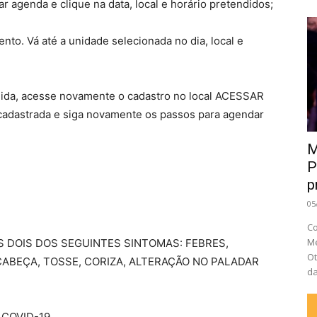
 agenda e clique na data, local e horário pretendidos;
o. Vá até a unidade selecionada no dia, local e
dida, acesse novamente o cadastro no local ACESSAR
cadastrada e siga novamente os passos para agendar
M
P
p
05
Co
Me
 DOIS DOS SEGUINTES SINTOMAS: FEBRES,
Ot
CABEÇA, TOSSE, CORIZA, ALTERAÇÃO NO PALADAR
da
COVID-19.