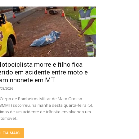
otociclista morre e filho fica
erido em acidente entre moto e
aminhonete em MT
/08/2026
Corpo de Bombeiros Militar de Mato Grosso
BMMT) socorreu, na manhã desta quarta-feira (5),
timas de um acidente de trânsito envolvendo um
tomóvel...
LEIA MAIS