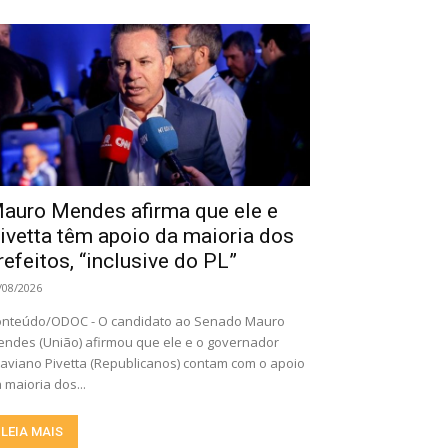
auro Mendes afirma que ele e
ivetta têm apoio da maioria dos
refeitos, “inclusive do PL”
/08/2026
nteúdo/ODOC - O candidato ao Senado Mauro
ndes (União) afirmou que ele e o governador
aviano Pivetta (Republicanos) contam com o apoio
 maioria dos...
LEIA MAIS