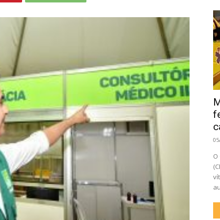
M
f
c
05
O 
(C
ví
au