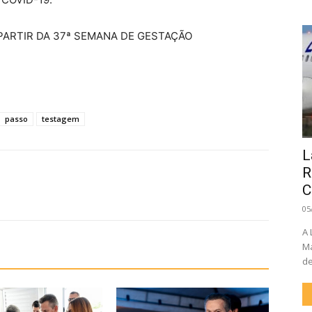
PARTIR DA 37ª SEMANA DE GESTAÇÃO
passo
testagem
L
R
C
05
A 
Ma
de