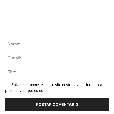
Comentário:
No
E-
mai
Sit
Salve meu nome, e-mail e site neste navegador para a
próxima vez que eu comentar.