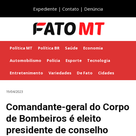
Expediente
|
Contato
|
Denúncia
Política MT
Política BR
Saúde
Economia
Automobilismo
Polícia
Esporte
Tecnologia
Entretenimento
Variedades
De Fato
Cidades
19/04/2023
Comandante-geral do Corpo
de Bombeiros é eleito
presidente de conselho