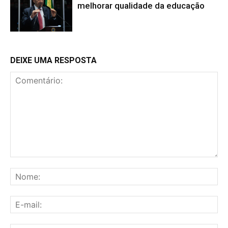
melhorar qualidade da educação
DEIXE UMA RESPOSTA
Comentário:
No
E-
mai