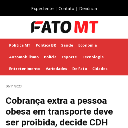
Expediente
|
Contato
|
Denúncia
Política MT
Política BR
Saúde
Economia
Automobilismo
Polícia
Esporte
Tecnologia
Entretenimento
Variedades
De Fato
Cidades
30/11/2023
Cobrança extra a pessoa
obesa em transporte deve
ser proibida, decide CDH