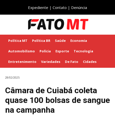
Expediente
|
Contato
|
Denúncia
Política MT
Política BR
Saúde
Economia
Automobilismo
Polícia
Esporte
Tecnologia
Entretenimento
Variedades
De Fato
Cidades
28/02/2025
Câmara de Cuiabá coleta
quase 100 bolsas de sangue
na campanha