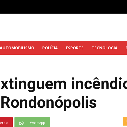
AUTOMOBILISMO
POLÍCIA
ESPORTE
TECNOLOGIA
xtinguem incêndi
 Rondonópolis
terest
WhatsApp