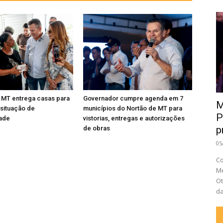
 MT entrega casas para
Governador cumpre agenda em 7
M
 situação de
municípios do Nortão de MT para
P
dade
vistorias, entregas e autorizações
p
de obras
05
Co
Me
Ot
da