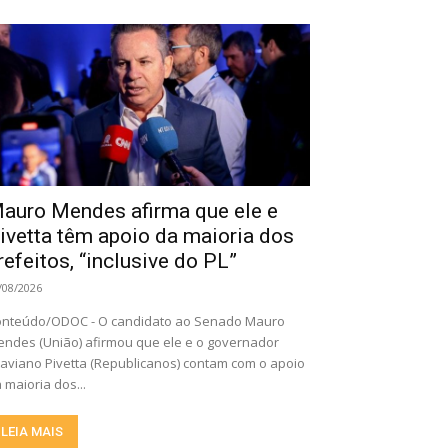
auro Mendes afirma que ele e
ivetta têm apoio da maioria dos
refeitos, “inclusive do PL”
/08/2026
nteúdo/ODOC - O candidato ao Senado Mauro
ndes (União) afirmou que ele e o governador
aviano Pivetta (Republicanos) contam com o apoio
 maioria dos...
LEIA MAIS