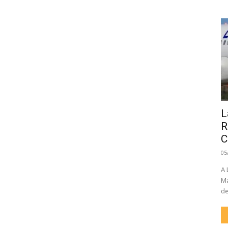
L
R
C
05
A 
Ma
de