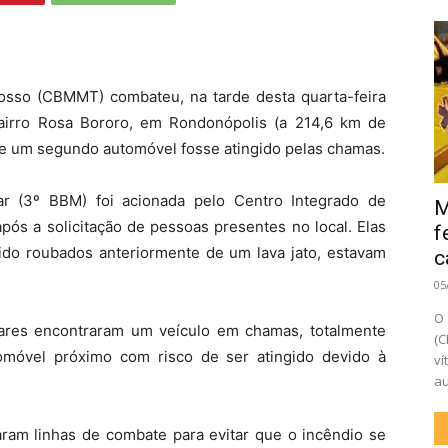
osso (CBMMT) combateu, na tarde desta quarta-feira
airro Rosa Bororo, em Rondonópolis (a 214,6 km de
e um segundo automóvel fosse atingido pelas chamas.
ar (3º BBM) foi acionada pelo Centro Integrado de
M
pós a solicitação de pessoas presentes no local. Elas
f
ido roubados anteriormente de um lava jato, estavam
c
05
O 
tares encontraram um veículo em chamas, totalmente
(C
omóvel próximo com risco de ser atingido devido à
ví
au
ram linhas de combate para evitar que o incêndio se