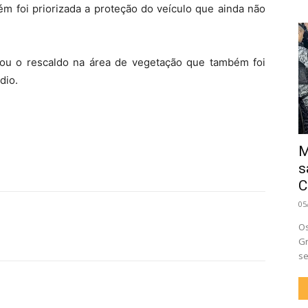
m foi priorizada a proteção do veículo que ainda não
izou o rescaldo na área de vegetação que também foi
dio.
M
s
C
05
Os
Gr
se