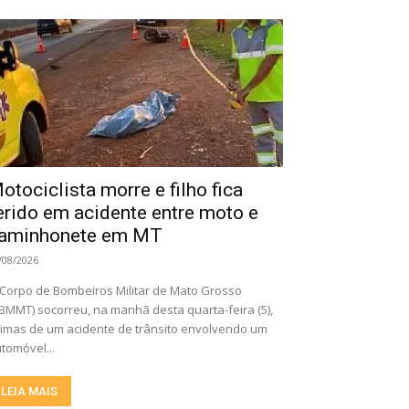
otociclista morre e filho fica
erido em acidente entre moto e
aminhonete em MT
/08/2026
Corpo de Bombeiros Militar de Mato Grosso
BMMT) socorreu, na manhã desta quarta-feira (5),
timas de um acidente de trânsito envolvendo um
tomóvel...
LEIA MAIS