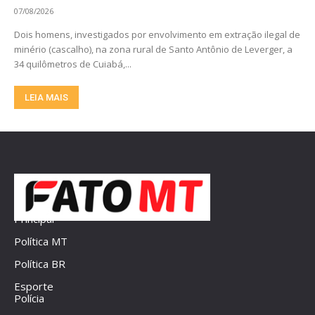
07/08/2026
Dois homens, investigados por envolvimento em extração ilegal de
minério (cascalho), na zona rural de Santo Antônio de Leverger, a
34 quilômetros de Cuiabá,...
LEIA MAIS
Principal
Política MT
Política BR
Esporte
Polícia