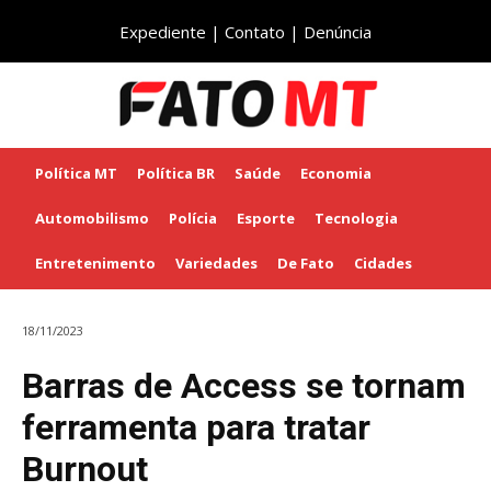
Expediente
|
Contato
|
Denúncia
Política MT
Política BR
Saúde
Economia
Automobilismo
Polícia
Esporte
Tecnologia
Entretenimento
Variedades
De Fato
Cidades
18/11/2023
Barras de Access se tornam
ferramenta para tratar
Burnout