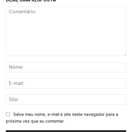
Comentário:
No
E-
mai
Sit
Salve meu nome, e-mail e site neste navegador para a
próxima vez que eu comentar.