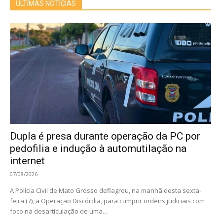
ÚLTIMAS NOTÍCIAS
Dupla é presa durante operação da PC por
pedofilia e indução à automutilação na
internet
07/08/2026
A Polícia Civil de Mato Grosso deflagrou, na manhã desta sexta-
feira (7), a Operação Discórdia, para cumprir ordens judiciais com
foco na desarticulação de uma...