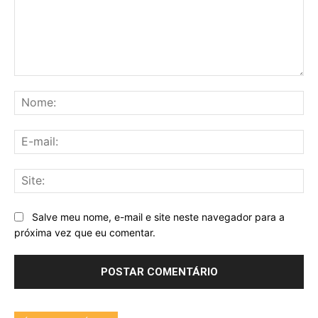
Comentário:
No
E-
mai
Sit
Salve meu nome, e-mail e site neste navegador para a
próxima vez que eu comentar.