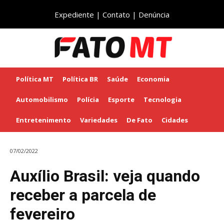
Expediente
|
Contato
|
Denúncia
Política MT
Política BR
Saúde
Economia
Automobilismo
Polícia
Esporte
Tecnologia
Entretenimento
Variedades
De Fato
Cidades
07/02/2022
Auxílio Brasil: veja quando
receber a parcela de
fevereiro