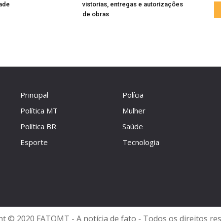
dade
vistorias, entregas e autorizações
de obras
Principal
Polícia
Política MT
Mulher
Política BR
Saúde
Esporte
Tecnologia
t © 2020 FATOMT - A notícia de fato - Todos os direitos re