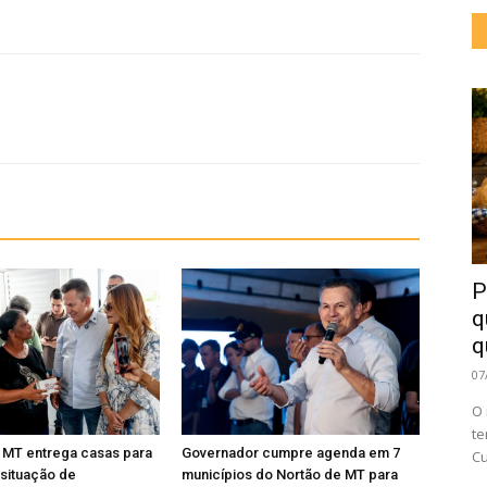
P
q
q
07
O
te
 MT entrega casas para
Governador cumpre agenda em 7
Cu
 situação de
municípios do Nortão de MT para