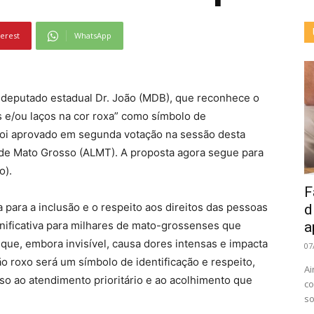
terest
WhatsApp
o deputado estadual Dr. João (MDB), que reconhece o
 e/ou laços na cor roxa” como símbolo de
 foi aprovado em segunda votação na sessão desta
a de Mato Grosso (ALMT). A proposta agora segue para
o).
F
a para a inclusão e o respeito aos direitos das pessoas
d
gnificativa para milhares de mato-grossenses que
a
que, embora invisível, causa dores intensas e impacta
07
o roxo será um símbolo de identificação e respeito,
Ai
o ao atendimento prioritário e ao acolhimento que
co
so