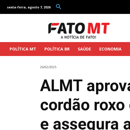
sexta-feira, agosto 7, 2026
POLÍTICA MT
POLÍTICA BR
SAÚDE
ECONOMIA
26/02/2025
ALMT aprova
cordão roxo
e assegura a