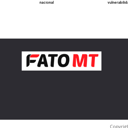
nacional
vulnerabili
Copyrigh