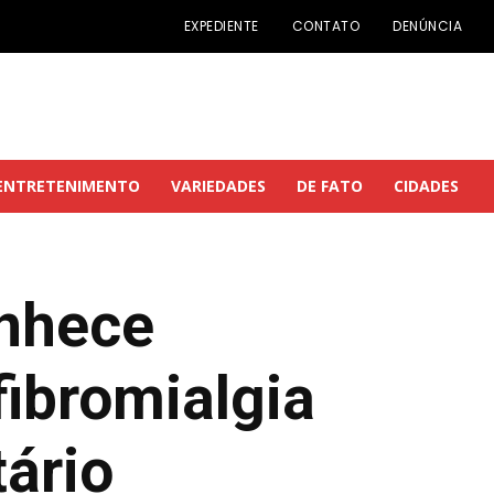
EXPEDIENTE
CONTATO
DENÚNCIA
ENTRETENIMENTO
VARIEDADES
DE FATO
CIDADES
onhece
ibromialgia
tário