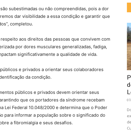
a são subestimadas ou não compreendidas, pois a dor
remos dar visibilidade a essa condição e garantir que
dos”, completou.
e e respeito aos direitos das pessoas que convivem com
erizada por dores musculares generalizadas, fadiga,
mpactam significativamente a qualidade de vida.
úblicos e privados a orientar seus colaboradores
P
entificação da condição.
d
L
mentos públicos e privados devem orientar seus
 garantindo que os portadores da síndrome recebam
07
 na Lei Federal 10.048/2000 e determina que o Poder
Do
 para informar a população sobre o significado do
ex
de
bre a fibromialgia e seus desafios.
Cu