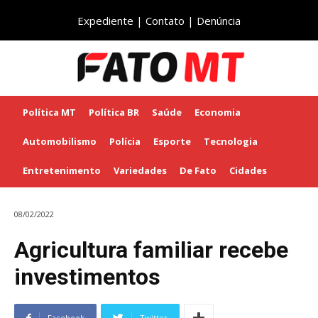
Expediente
|
Contato
|
Denúncia
Política MT
Política BR
Saúde
Economia
Automobilismo
Polícia
Esporte
Tecnologia
Entretenimento
Variedades
De Fato
Cidades
08/02/2022
Agricultura familiar recebe
investimentos
Facebook
Twitter