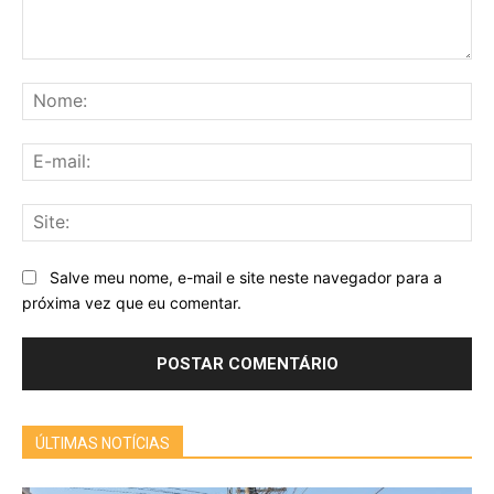
Comentário:
No
E-
mai
Sit
Salve meu nome, e-mail e site neste navegador para a
próxima vez que eu comentar.
ÚLTIMAS NOTÍCIAS