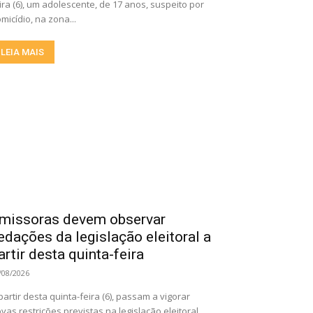
ira (6), um adolescente, de 17 anos, suspeito por
micídio, na zona...
LEIA MAIS
missoras devem observar
edações da legislação eleitoral a
artir desta quinta-feira
/08/2026
partir desta quinta-feira (6), passam a vigorar
vas restrições previstas na legislação eleitoral