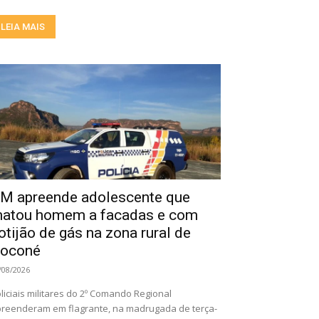
LEIA MAIS
M apreende adolescente que
atou homem a facadas e com
otijão de gás na zona rural de
oconé
/08/2026
liciais militares do 2º Comando Regional
reenderam em flagrante, na madrugada de terça-