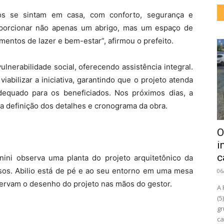
sos se sintam em casa, com conforto, segurança e
oporcionar não apenas um abrigo, mas um espaço de
mentos de lazer e bem-estar”, afirmou o prefeito.
ulnerabilidade social, oferecendo assistência integral.
abilizar a iniciativa, garantindo que o projeto atenda
equado para os beneficiados. Nos próximos dias, a
na definição dos detalhes e cronograma da obra.
O
i
c
unini observa uma planta do projeto arquitetônico da
osos. Abilio está de pé e ao seu entorno em uma mesa
06
servam o desenho do projeto nas mãos do gestor.
A 
(5
gr
ca