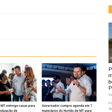
P
m
b
P
06
Po
 MT entrega casas para
Governador cumpre agenda em 7
ap
 situação de
municípios do Nortão de MT para