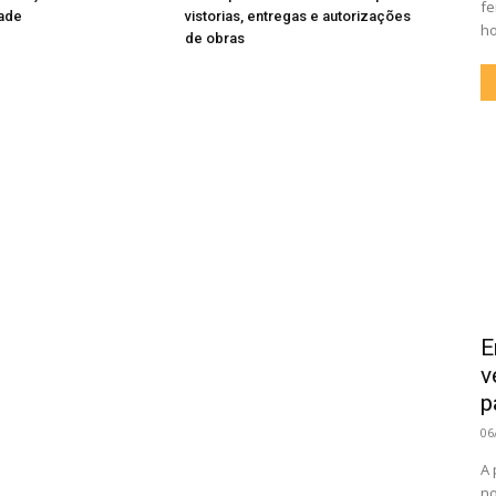
fe
dade
vistorias, entregas e autorizações
ho
de obras
E
v
p
06
A 
no