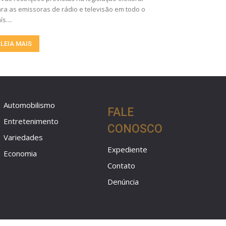
ra as emissoras de rádio e televisão em todo o
ís....
LEIA MAIS
Automobilismo
FALE
Entretenimento
CONOSCO
Variedades
Expediente
Economia
Contato
Denúncia