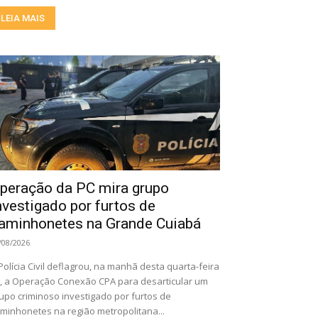
LEIA MAIS
peração da PC mira grupo
nvestigado por furtos de
aminhonetes na Grande Cuiabá
/08/2026
Polícia Civil deflagrou, na manhã desta quarta-feira
), a Operação Conexão CPA para desarticular um
upo criminoso investigado por furtos de
minhonetes na região metropolitana...