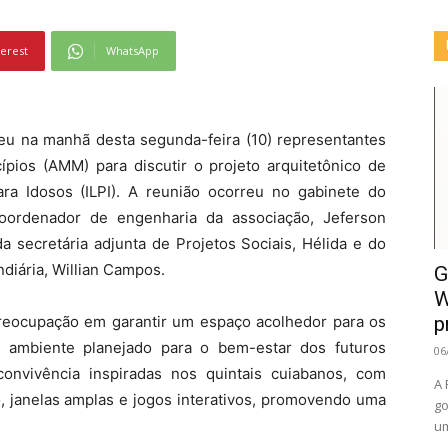
terest
WhatsApp
ebeu na manhã desta segunda-feira (10) representantes
ios (AMM) para discutir o projeto arquitetônico de
ra Idosos (ILPI). A reunião ocorreu no gabinete do
oordenador de engenharia da associação, Jeferson
a secretária adjunta de Projetos Sociais, Hélida e do
diária, Willian Campos.
G
W
preocupação em garantir um espaço acolhedor para os
p
 ambiente planejado para o bem-estar dos futuros
06
onvivência inspiradas nos quintais cuiabanos, com
A 
 janelas amplas e jogos interativos, promovendo uma
go
um