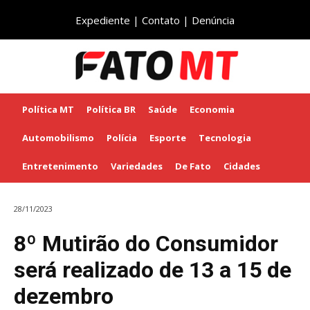
Expediente
|
Contato
|
Denúncia
Política MT
Política BR
Saúde
Economia
Automobilismo
Polícia
Esporte
Tecnologia
Entretenimento
Variedades
De Fato
Cidades
28/11/2023
8º Mutirão do Consumidor
será realizado de 13 a 15 de
dezembro