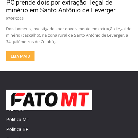
PC prende dois por extração ilegal de
minério em Santo Antônio de Leverger
07/08/2026
Dois homens, investigados por envolvimento em extração ilegal de
minério (cascalho), na zona rural de Santo Antônio de Leverger, a
34 quilômetros de Cuiabá,...
LEIA MAIS
Principal
Política MT
Política BR